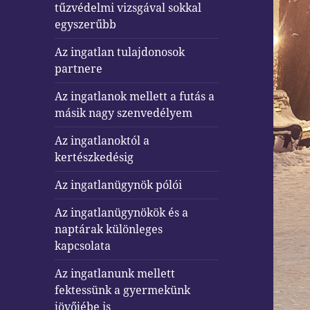
tűzvédelmi vizsgával sokkal
egyszerűbb
Az ingatlan tulajdonosok
partnere
Az ingatlanok mellett a futás a
másik nagy szenvedélyem
Az ingatlanoktól a
kertészkedésig
Az ingatlanügynök pólói
Az ingatlanügynökök és a
naptárak különleges
kapcsolata
Az ingatlanunk mellett
fektessünk a gyermekünk
jövőjébe is