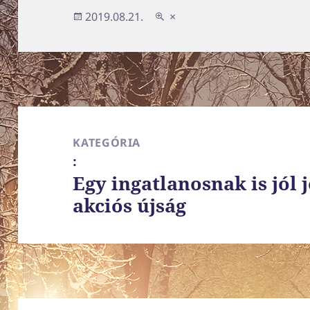
Közzétéve
Teljes
2019.08.21.
×
méret
Bejegyzés
navigáció
KATEGÓRIA
:
Egy ingatlanosnak is jól 
akciós újság