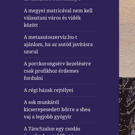
A megyei matricával nem kell
választani város és vidék
között
A metaautoszerviz.hu-t
ajánlom, ha az autód javításra
szorul
A porckorongsérv kezelésére
csak profikhoz érdemes
fordulni
A régi házak rejtélyei
A sok munkától
kicserepesedett bőrre a shea
vaj a legjobb gyógyír
A TáncSzalon egy csodás