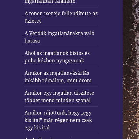
ingatlanban található
A toner cseréje fellendítette az
üzletet
A Verdák ingatlanárakra való
hatása
Ahol az ingatlanok biztos és
puha kézben nyugszanak
Amikor az ingatlanvásárlás
inkább rémálom, mint öröm
Amikor egy ingatlan díszítése
többet mond minden szónál
Amikor rájöttünk, hogy „egy
kis ital” már régen nem csak
egy kis ital