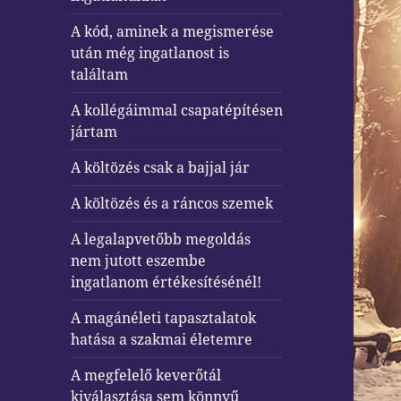
A kód, aminek a megismerése
után még ingatlanost is
találtam
A kollégáimmal csapatépítésen
jártam
A költözés csak a bajjal jár
A költözés és a ráncos szemek
A legalapvetőbb megoldás
nem jutott eszembe
ingatlanom értékesítésénél!
A magánéleti tapasztalatok
hatása a szakmai életemre
A megfelelő keverőtál
kiválasztása sem könnyű