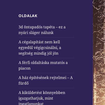
OLDALAK
3d öntapadós tapéta – ez a
nyári sláger nálunk
A cégalapítást nem kell
egyedül végigcsinálni, a
segítség mindig jól jön
A férfi oldaltáska mutatós a
piacon
A ház építésének rejtelmei – A
fürdő
A kiküldetést könnyebben
igazgathatjuk, mint
ingatlanunkat