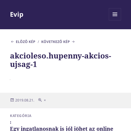
Evip
MENÜ
ÉS
WIDGETEK
ELŐZŐ KÉP
KÖVETKEZŐ KÉP
akcioleso.hupenny-akcios-
ujsag-1
Közzétéve
Teljes
2019.08.21.
×
méret
Bejegyzés
KATEGÓRIA
navigáció
:
Egy ingatlanosnak is jól jöhet az online