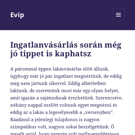
Evip
MENÜ
ÉS
WIDGETEK
Ingatlanvásárlás során még
jó tippet is kaphatsz
A párommal éppen lakásvásárlás előtt állunk,
úgyhogy már jó pár ingatlant megnéztünk, de eddig
még nem jártunk sikerrel. Eddig albérletben
laktunk, de szeretnénk most már egy olyan helyet,
amit igazán a sajátunknak érezhetünk. Szerencsére,
néhány nappal ezelőtt voltunk egyet megnézni és
eddig az a lakás a legesélyesebb a „versenyben”.
Ráadásul a jelenlegi tulajdonos is nagyon
szimpatikus volt, nagyon sokat beszélgettünk. Ő
mesélt arról, hogy nemrég volt mellnagyobbításon,