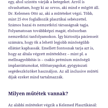
egy, ahol szintén várják a betegeket. Arról is
olvashattam, hogy ki az orvos, aki mind e mögött áll.
Dr. Kelemen Ottó az, aki a műtéteket végzi. Több,
mint 25 éve foglalkozik plasztikai sebészettel.
Számos hazai és nemzetközi társaságnak tagja.
Folyamatosan továbbképzi magát, elsősorban
nemzetközi tanfolyamokon. Így biztosítja pácienseit
számára, hogy ők a lehető legjobb minőségűbb
ellátást kaphassák. Emellett fontosnak tarja azt is,
hogy az általa végzett műtétekhez – mint pl. a
mellnagyobbítás is – csakis prémium minőségű
implantátumokat, töltőanyagokat, gyógyászati
segédeszközöket használjon. Az all inclusive műtéti
díjak ezeket mind tartalmazzák.
Milyen műtétek vannak?
Az alábbi műtéteket végzik a Kelemed Plasztikánál: