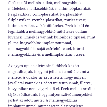
férfi és női mellplasztikát, mellnagyobbító
műtéteket, mellkisebbítést, mellbimbóplasztikát,
hasplasztikát, combplasztikát, karplasztikát,
fülplasztikát, szemhéjplasztikát, zsírleszívást,
intimplasztikát, zsírfeltöltéseket. Ezek közül én
leginkább a mellnagyobbító műtétekre voltam
kíváncsi. Ennek is vannak különböző típusai, mint
pl. mellnagyobbítás implantátummal,
mellnagyobbítás saját zsírfeltöltéssel, hibrid
mellnagyobbítás és a mellimplantátum csere.
Az egyes típusok leírásánál többek között
megtudhatjuk, hogy mi jellemzi a műtétet, mi a
menete. A doktor úr azt is leírta, hogy milyen
javallatai vannak az adott műtéttípusnak, illetve,
hogy mikor nem végezhető el. Ezek mellett arról is
tájékozódhatunk, hogy milyen szövődményekkel
járhat az adott műtét. A mellnagyobbítás
implantátummal műtét esetén elég részletes