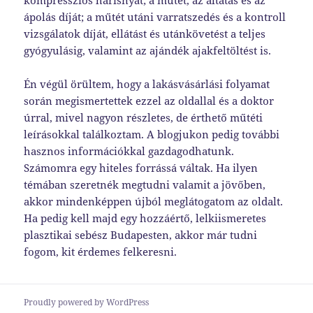
ápolás díját; a műtét utáni varratszedés és a kontroll
vizsgálatok díját, ellátást és utánkövetést a teljes
gyógyulásig, valamint az ajándék ajakfeltöltést is.
Én végül örültem, hogy a lakásvásárlási folyamat
során megismertettek ezzel az oldallal és a doktor
úrral, mivel nagyon részletes, de érthető műtéti
leírásokkal találkoztam. A blogjukon pedig további
hasznos információkkal gazdagodhatunk.
Számomra egy hiteles forrássá váltak. Ha ilyen
témában szeretnék megtudni valamit a jövőben,
akkor mindenképpen újból meglátogatom az oldalt.
Ha pedig kell majd egy hozzáértő, lelkiismeretes
plasztikai sebész Budapesten, akkor már tudni
fogom, kit érdemes felkeresni.
Proudly powered by WordPress