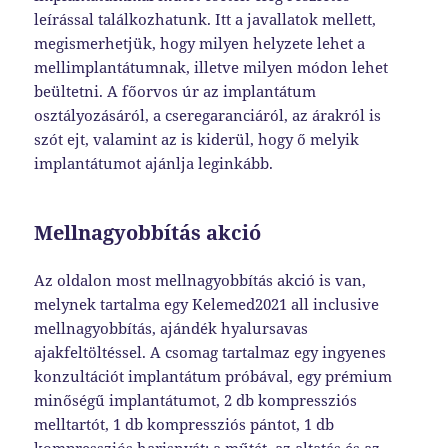
leírással találkozhatunk. Itt a javallatok mellett,
megismerhetjük, hogy milyen helyzete lehet a
mellimplantátumnak, illetve milyen módon lehet
beültetni. A főorvos úr az implantátum
osztályozásáról, a cseregaranciáról, az árakról is
szót ejt, valamint az is kiderül, hogy ő melyik
implantátumot ajánlja leginkább.
Mellnagyobbítás akció
Az oldalon most mellnagyobbítás akció is van,
melynek tartalma egy Kelemed2021 all inclusive
mellnagyobbítás, ajándék hyalursavas
ajakfeltöltéssel. A csomag tartalmaz egy ingyenes
konzultációt implantátum próbával, egy prémium
minőségű implantátumot, 2 db kompressziós
melltartót, 1 db kompressziós pántot, 1 db
kompressziós harisnyát; a műtét, az altatás és az