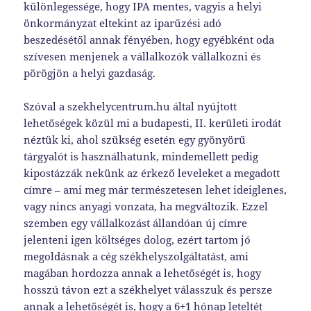
különlegessége, hogy IPA mentes, vagyis a helyi
önkormányzat eltekint az iparűzési adó
beszedésétől annak fényében, hogy egyébként oda
szívesen menjenek a vállalkozók vállalkozni és
pörögjön a helyi gazdaság.
Szóval a szekhelycentrum.hu által nyújtott
lehetőségek közül mi a budapesti, II. kerületi irodát
néztük ki, ahol szükség esetén egy gyönyörű
tárgyalót is használhatunk, mindemellett pedig
kipostázzák nekünk az érkező leveleket a megadott
címre – ami meg már természetesen lehet ideiglenes,
vagy nincs anyagi vonzata, ha megváltozik. Ezzel
szemben egy vállalkozást állandóan új címre
jelenteni igen költséges dolog, ezért tartom jó
megoldásnak a cég székhelyszolgáltatást, ami
magában hordozza annak a lehetőségét is, hogy
hosszú távon ezt a székhelyet válasszuk és persze
annak a lehetőségét is, hogy a 6+1 hónap leteltét