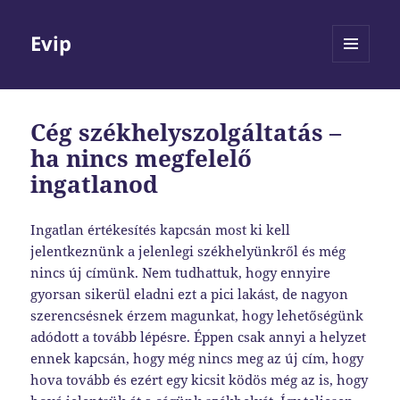
Evip
MENÜ
ÉS
WIDGETEK
Cég székhelyszolgáltatás –
ha nincs megfelelő
ingatlanod
Ingatlan értékesítés kapcsán most ki kell
jelentkeznünk a jelenlegi székhelyünkről és még
nincs új címünk. Nem tudhattuk, hogy ennyire
gyorsan sikerül eladni ezt a pici lakást, de nagyon
szerencsésnek érzem magunkat, hogy lehetőségünk
adódott a tovább lépésre. Éppen csak annyi a helyzet
ennek kapcsán, hogy még nincs meg az új cím, hogy
hova tovább és ezért egy kicsit ködös még az is, hogy