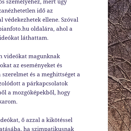
ós személyéhez, mert úgy
szanézhetetlen idő az
al védekezhetek ellene. Szóval
bianfoto.hu oldalára, ahol a
videókat láthattam.
yen videókat magunknak
zokat az eseményeket és
szerelmet és a meghittséget a
zolódott a párkapcsolatok
kből a mozgóképekből, hogy
akarom.
ókat, ő azzal a kikötéssel
tatásába, ha szimpatikusnak