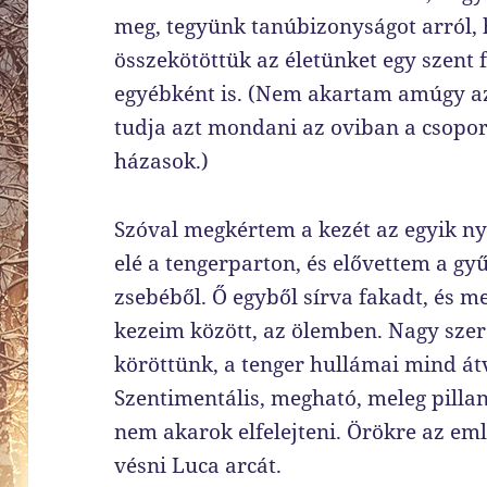
meg, tegyünk tanúbizonyságot arról, 
összekötöttük az életünket egy szent 
egyébként is. (Nem akartam amúgy az
tudja azt mondani az oviban a csopor
házasok.)
Szóval megkértem a kezét az egyik n
elé a tengerparton, és elővettem a g
zsebéből. Ő egyből sírva fakadt, és me
kezeim között, az ölemben. Nagy sze
köröttünk, a tenger hullámai mind át
Szentimentális, megható, meleg pillan
nem akarok elfelejteni. Örökre az e
vésni Luca arcát.