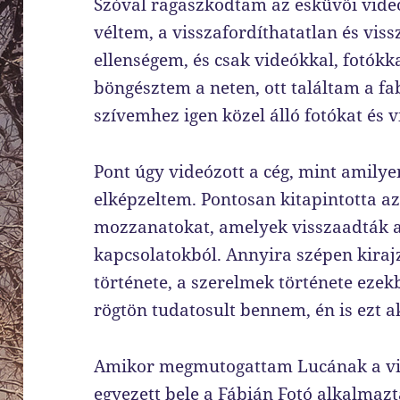
Szóval ragaszkodtam az esküvői vide
véltem, a visszafordíthatatlan és vis
ellenségem, és csak videókkal, fotókk
böngésztem a neten, ott találtam a fa
szívemhez igen közel álló fotókat és 
Pont úgy videózott a cég, mint amil
elképzeltem. Pontosan kitapintotta a
mozzanatokat, amelyek visszaadták a 
kapcsolatokból. Annyira szépen kiraj
története, a szerelmek története eze
rögtön tudatosult bennem, én is ezt 
Amikor megmutogattam Lucának a vide
egyezett bele a Fábián Fotó alkalmaz