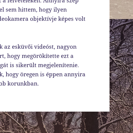
t a felvételeken. Annyira szép
el sem hittem, hogy ilyen
ideokamera objektívje képes volt
k az esküvői videóst, nagyon
t, hogy megörökítette ezt a
át is sikerült megjelenítenie.
ák, hogy öregen is éppen annyira
abb korunkban.