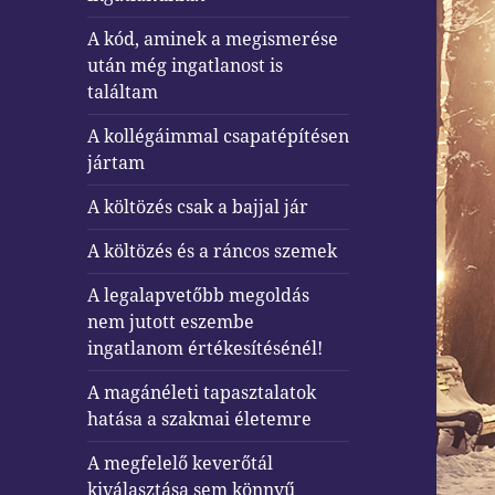
A kód, aminek a megismerése
után még ingatlanost is
találtam
A kollégáimmal csapatépítésen
jártam
A költözés csak a bajjal jár
A költözés és a ráncos szemek
A legalapvetőbb megoldás
nem jutott eszembe
ingatlanom értékesítésénél!
A magánéleti tapasztalatok
hatása a szakmai életemre
A megfelelő keverőtál
kiválasztása sem könnyű