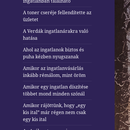
ingatlanban található
A toner cseréje fellendítette az
üzletet
A Verdák ingatlanárakra való
hatása
Ahol az ingatlanok biztos és
puha kézben nyugszanak
Amikor az ingatlanvásárlás
inkább rémálom, mint öröm
Amikor egy ingatlan díszítése
többet mond minden szónál
Amikor rájöttünk, hogy „egy
kis ital” már régen nem csak
egy kis ital