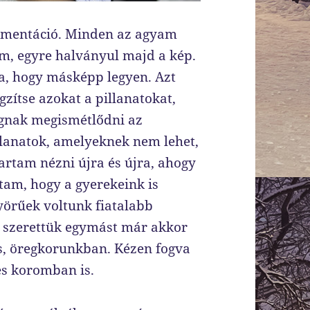
kumentáció. Minden az agyam
, egyre halványul majd a kép.
a, hogy másképp legyen. Azt
gzítse azokat a pillanatokat,
ognak megismétlődni az
llanatok, amelyeknek nem lehet,
artam nézni újra és újra, ahogy
tam, hogy a gyerekeink is
örűek voltunk fiatalabb
 szerettük egymást már akkor
is, öregkorunkban. Kézen fogva
es koromban is.