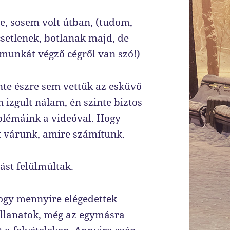
e, sosem volt útban, (tudom,
csetlenek, botlanak majd, de
s munkát végző cégről van szó!)
nte észre sem vettük az esküvő
 izgult nálam, én szinte biztos
blémáink a videóval. Hogy
mit várunk, amire számítunk.
zást felülmúltak.
ogy mennyire elégedettek
pillanatok, még az egymásra