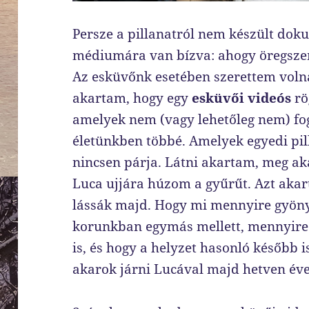
Persze a pillanatról nem készült do
médiumára van bízva: ahogy öregszem
Az esküvőnk esetében szerettem voln
akartam, hogy egy
esküvői videós
rö
amelyek nem (vagy lehetőleg nem) f
életünkben többé. Amelyek egyedi pi
nincsen párja. Látni akartam, meg ak
Luca ujjára húzom a gyűrűt. Azt akar
lássák majd. Hogy mi mennyire gyöny
korunkban egymás mellett, mennyire
is, és hogy a helyzet hasonló később 
akarok járni Lucával majd hetven év