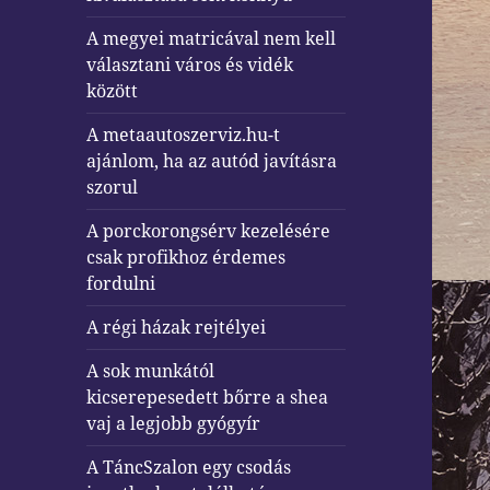
A megyei matricával nem kell
választani város és vidék
között
A metaautoszerviz.hu-t
ajánlom, ha az autód javításra
szorul
A porckorongsérv kezelésére
csak profikhoz érdemes
fordulni
A régi házak rejtélyei
A sok munkától
kicserepesedett bőrre a shea
vaj a legjobb gyógyír
A TáncSzalon egy csodás