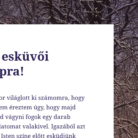
 esküvői
pra!
r világlott ki számomra, hogy
sem éreztem úgy, hogy majd
jd vágyni fogok egy darab
atomat valakivel. Igazából azt
Isten színe előtt esküdjünk