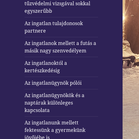
tűzvédelmi vizsgával sokkal
egyszerűbb
Az ingatlan tulajdonosok
partnere
Az ingatlanok mellett a futás a
másik nagy szenvedélyem
Az ingatlanoktól a
kertészkedésig
Az ingatlanügynök pólói
Az ingatlanügynökök és a
naptárak különleges
kapcsolata
Az ingatlanunk mellett
fektessünk a gyermekünk
jövőjébe is