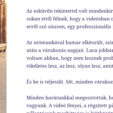
Az esküvőn tekintettel volt mindenkir
sokan ettől félnek, hogy a videósban 
erről szó sincsen, egy professzionáli
Az utómunkával hamar elkészült, szi
után a várakozás napjait. Luca jobban
voltam abban, hogy nem lesznek pro
tökéletes lesz, az lesz, olyan lesz, a
És be is teljesült. Sőt, minden várako
Minden barátunkkal megosztottuk, h
vagyunk. A videó fényei, a rögzített 