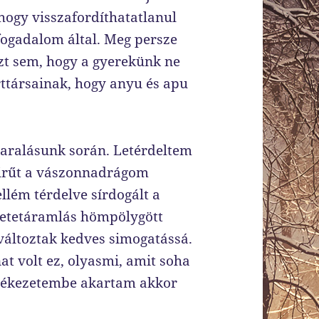
hogy visszafordíthatatlanul
fogadalom által. Meg persze
t sem, hogy a gyerekünk ne
ttársainak, hogy anyu és apu
yaralásunk során. Letérdeltem
yűrűt a vászonnadrágom
llém térdelve sírdogált a
retetáramlás hömpölygött
változtak kedves simogatássá.
at volt ez, olyasmi, amit soha
mlékezetembe akartam akkor