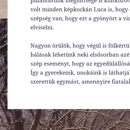
pillantásunk meghittsége is kiütközöt
volt minden képkockán Luca is, hogy 
szépség van, hogy ezt a gyönyört a v
elviselni.
Nagyon örülök, hogy végül is fölkértü
hálásak lehetünk neki elsősorban azér
szép eseményt, hogy az egyedülállóság
Így a gyerekeink, unokáink is láthatj
szerettük egymást, amennyire fiatal