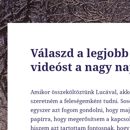
Válaszd a legjobb
videóst a nagy na
Amikor összeköltöztünk Lucával, akko
szeretném a feleségemként tudni. So
egyszer azt fogom gondolni, hogy ma
papírra, hogy megerősítsem a kapcsol
hiszem azt tartottam fontosnak, hogy 