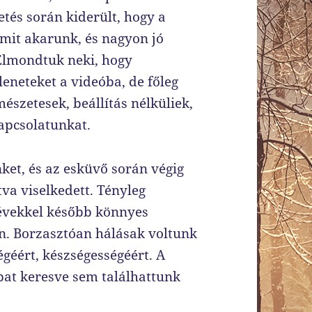
etés során kiderült, hogy a
, mit akarunk, és nagyon jó
. Elmondtuk neki, hogy
eneteket a videóba, de főleg
szetesek, beállítás nélküliek,
kapcsolatunkat.
ket, és az esküvő során végig
a viselkedett. Tényleg
 évekkel később könnyes
n. Borzasztóan hálásak voltunk
égéért, készségességéért. A
bat keresve sem találhattunk