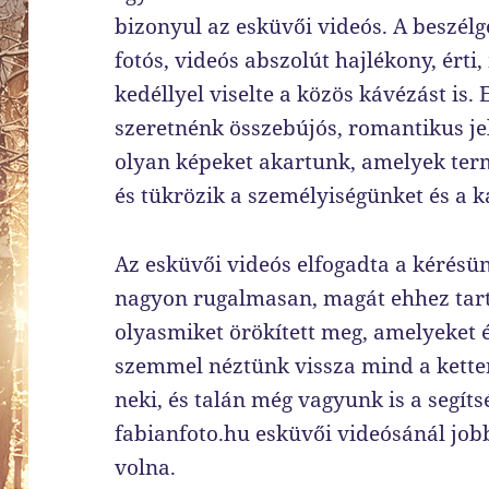
bizonyul az esküvői videós. A beszélg
fotós, videós abszolút hajlékony, érti
kedéllyel viselte a közös kávézást is
szeretnénk összebújós, romantikus jel
olyan képeket akartunk, amelyek termé
és tükrözik a személyiségünket és a 
Az esküvői videós elfogadta a kérésün
nagyon rugalmasan, magát ehhez tartv
olyasmiket örökített meg, amelyeket
szemmel néztünk vissza mind a kette
neki, és talán még vagyunk is a segíts
fabianfoto.hu esküvői videósánál job
volna.