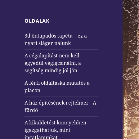
OLDALAK
3d öntapadós tapéta – ez a
nyári sláger nálunk
A cégalapítást nem kell
egyedül végigcsinálni, a
segítség mindig jól jön
A férfi oldaltáska mutatós a
piacon
A ház építésének rejtelmei – A
fürdő
A kiküldetést könnyebben
igazgathatjuk, mint
ingatlanunkat