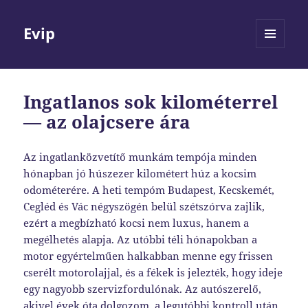
Evip
MENÜ
ÉS
WIDGETEK
Ingatlanos sok kilométerrel
— az olajcsere ára
Az ingatlanközvetítő munkám tempója minden
hónapban jó húszezer kilométert húz a kocsim
odométerére. A heti tempóm Budapest, Kecskemét,
Cegléd és Vác négyszögén belül szétszórva zajlik,
ezért a megbízható kocsi nem luxus, hanem a
megélhetés alapja. Az utóbbi téli hónapokban a
motor egyértelműen halkabban menne egy frissen
cserélt motorolajjal, és a fékek is jelezték, hogy ideje
egy nagyobb szervizfordulónak. Az autószerelő,
akivel évek óta dolgozom, a legutóbbi kontroll után