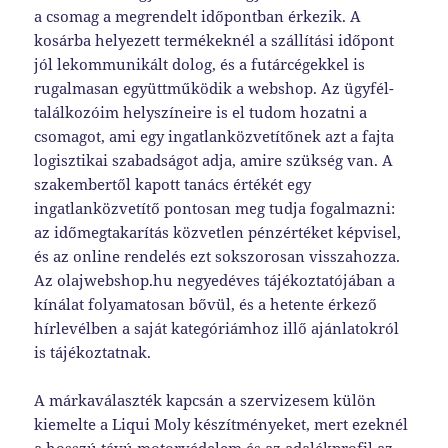
a csomag a megrendelt időpontban érkezik. A
kosárba helyezett termékeknél a szállítási időpont
jól lekommunikált dolog, és a futárcégekkel is
rugalmasan együttműködik a webshop. Az ügyfél-
találkozóim helyszíneire is el tudom hozatni a
csomagot, ami egy ingatlanközvetítőnek azt a fajta
logisztikai szabadságot adja, amire szükség van. A
szakembertől kapott tanács értékét egy
ingatlanközvetítő pontosan meg tudja fogalmazni:
az időmegtakarítás közvetlen pénzértéket képvisel,
és az online rendelés ezt sokszorosan visszahozza.
Az olajwebshop.hu negyedéves tájékoztatójában a
kínálat folyamatosan bővül, és a hetente érkező
hírlevélben a saját kategóriámhoz illő ajánlatokról
is tájékoztatnak.
A márkaválaszték kapcsán a szervizesem külön
kiemelte a Liqui Moly készítményeket, mert ezeknél