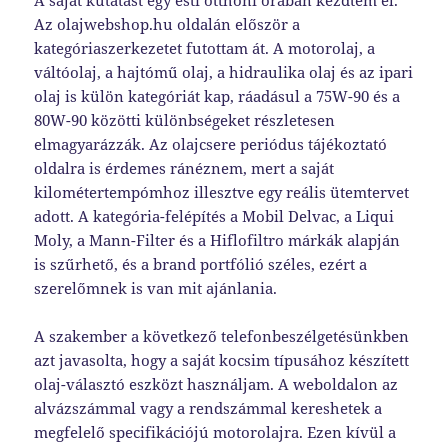
A saját kutatást egy esti otthoni órában kezdtem el.
Az olajwebshop.hu oldalán először a
kategóriaszerkezetet futottam át. A motorolaj, a
váltóolaj, a hajtómű olaj, a hidraulika olaj és az ipari
olaj is külön kategóriát kap, ráadásul a 75W-90 és a
80W-90 közötti különbségeket részletesen
elmagyarázzák. Az olajcsere periódus tájékoztató
oldalra is érdemes ránéznem, mert a saját
kilométertempómhoz illesztve egy reális ütemtervet
adott. A kategória-felépítés a Mobil Delvac, a Liqui
Moly, a Mann-Filter és a Hiflofiltro márkák alapján
is szűrhető, és a brand portfólió széles, ezért a
szerelőmnek is van mit ajánlania.
A szakember a következő telefonbeszélgetésünkben
azt javasolta, hogy a saját kocsim típusához készített
olaj-választó eszközt használjam. A weboldalon az
alvázszámmal vagy a rendszámmal kereshetek a
megfelelő specifikációjú motorolajra. Ezen kívül a