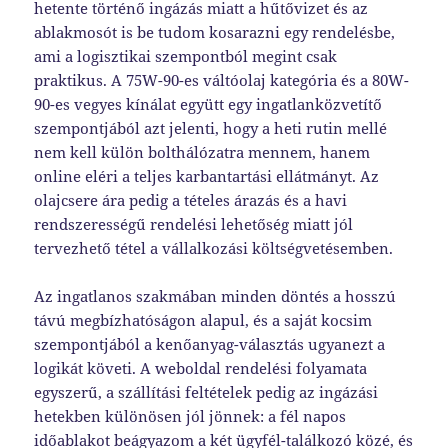
hetente történő ingázás miatt a hűtővizet és az
ablakmosót is be tudom kosarazni egy rendelésbe,
ami a logisztikai szempontból megint csak
praktikus. A 75W-90-es váltóolaj kategória és a 80W-
90-es vegyes kínálat együtt egy ingatlanközvetítő
szempontjából azt jelenti, hogy a heti rutin mellé
nem kell külön bolthálózatra mennem, hanem
online eléri a teljes karbantartási ellátmányt. Az
olajcsere ára pedig a tételes árazás és a havi
rendszerességű rendelési lehetőség miatt jól
tervezhető tétel a vállalkozási költségvetésemben.
Az ingatlanos szakmában minden döntés a hosszú
távú megbízhatóságon alapul, és a saját kocsim
szempontjából a kenőanyag-választás ugyanezt a
logikát követi. A weboldal rendelési folyamata
egyszerű, a szállítási feltételek pedig az ingázási
hetekben különösen jól jönnek: a fél napos
időablakot beágyazom a két ügyfél-találkozó közé, és