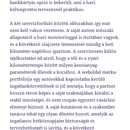
bankkártyás opció is bekerült, ami a havi
költségvetési tervezésnél praktikus.
A két szervizforduló közötti időszakban így már
nem kell vakon vezetnem. A saját autóm műszaki
állapotáról a havi monitoringgal is tisztában vagyok,
és a következő olajcsere ütemezését mindig a heti
kilométer-naplóhoz igazítom. A szervizesem külön
tájékoztatást ad arról, hogy a téli és a nyári
kilométertempó között milyen kenőanyag-
paraméterek illenek a kocsihoz. A weboldal márka-
portfóliója egy autósokkal kapcsolatba kerülő
ingatlanközvetítőnek is jól mutatja, hogy a partner
hosszú távon képes a saját szakmájában kínálni a
stabil minőséget, és nem csupán egyszeri vásárlási
élményt biztosít. A saját kutatásom és a szakember
tanácsa tehát egy olyan döntést hozott, amelyik az
ingatlanos hétköznapjaim biztonságát és
tervezhetőségét is javítja, és a következő