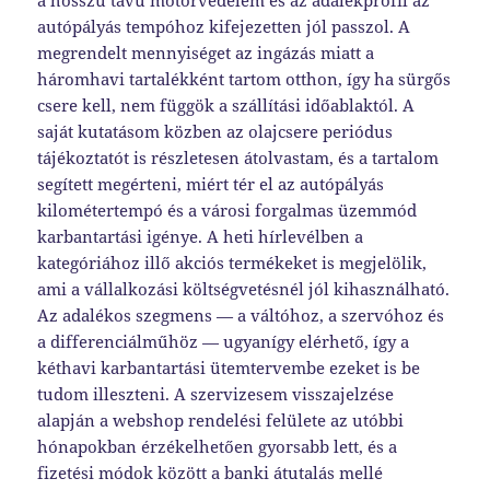
a hosszú távú motorvédelem és az adalékprofil az
autópályás tempóhoz kifejezetten jól passzol. A
megrendelt mennyiséget az ingázás miatt a
háromhavi tartalékként tartom otthon, így ha sürgős
csere kell, nem függök a szállítási időablaktól. A
saját kutatásom közben az olajcsere periódus
tájékoztatót is részletesen átolvastam, és a tartalom
segített megérteni, miért tér el az autópályás
kilométertempó és a városi forgalmas üzemmód
karbantartási igénye. A heti hírlevélben a
kategóriához illő akciós termékeket is megjelölik,
ami a vállalkozási költségvetésnél jól kihasználható.
Az adalékos szegmens — a váltóhoz, a szervóhoz és
a differenciálműhöz — ugyanígy elérhető, így a
kéthavi karbantartási ütemtervembe ezeket is be
tudom illeszteni. A szervizesem visszajelzése
alapján a webshop rendelési felülete az utóbbi
hónapokban érzékelhetően gyorsabb lett, és a
fizetési módok között a banki átutalás mellé