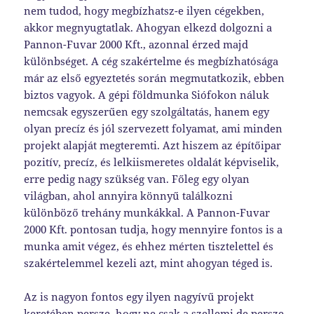
nem tudod, hogy megbízhatsz-e ilyen cégekben,
akkor megnyugtatlak. Ahogyan elkezd dolgozni a
Pannon-Fuvar 2000 Kft., azonnal érzed majd
különbséget. A cég szakértelme és megbízhatósága
már az első egyeztetés során megmutatkozik, ebben
biztos vagyok. A gépi földmunka Siófokon náluk
nemcsak egyszerűen egy szolgáltatás, hanem egy
olyan precíz és jól szervezett folyamat, ami minden
projekt alapját megteremti. Azt hiszem az építőipar
pozitív, precíz, és lelkiismeretes oldalát képviselik,
erre pedig nagy szükség van. Főleg egy olyan
világban, ahol annyira könnyű találkozni
különböző trehány munkákkal. A Pannon-Fuvar
2000 Kft. pontosan tudja, hogy mennyire fontos is a
munka amit végez, és ehhez mérten tisztelettel és
szakértelemmel kezeli azt, mint ahogyan téged is.
Az is nagyon fontos egy ilyen nagyívű projekt
keretében persze, hogy ne csak a szellemi de persze