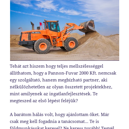
Tehát azt hiszem hogy teljes mellszélességgel
állíthatom, hogy a Pannon-Fuvar 2000 Kft. nemcsak
egy szolgáltató, hanem megbízható partner, aki
nélkülözhetetlen az olyan összetett projektekhez,
mint amilyenek az ingatlanfejlesztések. Te
megteszed az első lépést feléjük?
A barátom hálás volt, hogy ajánlottam őket. Már
csak meg kell fogadnia a tanácsomat… Te is
földmunkásokat keresel? Ne keress tovább! Tegyél