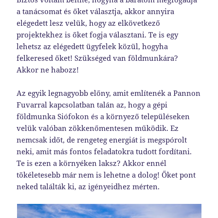
a tanácsomat és őket választja, akkor annyira
elégedett lesz velük, hogy az elkövetkező
projektekhez is őket fogja választani. Te is egy
lehetsz az elégedett ügyfelek közül, hogyha
felkeresed őket! Szükséged van földmunkára?
Akkor ne habozz!
Az egyik legnagyobb előny, amit említenék a Pannon
Fuvarral kapcsolatban talán az, hogy a gépi
földmunka Siófokon és a környező településeken
velük valóban zökkenőmentesen működik. Ez
nemcsak időt, de rengeteg energiát is megspórolt
neki, amit más fontos feladatokra tudott fordítani.
Te is ezen a környéken laksz? Akkor ennél
tökéletesebb már nem is lehetne a dolog! Őket pont
neked találták ki, az igényeidhez mérten.