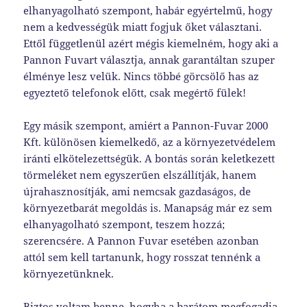
elhanyagolható szempont, habár egyértelmű, hogy
nem a kedvességük miatt fogjuk őket választani.
Ettől függetlenül azért mégis kiemelném, hogy aki a
Pannon Fuvart választja, annak garantáltan szuper
élménye lesz velük. Nincs többé görcsölő has az
egyeztető telefonok előtt, csak megértő fülek!
Egy másik szempont, amiért a Pannon-Fuvar 2000
Kft. különösen kiemelkedő, az a környezetvédelem
iránti elkötelezettségük. A bontás során keletkezett
törmeléket nem egyszerűen elszállítják, hanem
újrahasznosítják, ami nemcsak gazdaságos, de
környezetbarát megoldás is. Manapság már ez sem
elhanyagolható szempont, teszem hozzá;
szerencsére. A Pannon Fuvar esetében azonban
attól sem kell tartanunk, hogy rosszat tennénk a
környezetünknek.
Biztos voltam benne, hogyha a barátom megfogadja