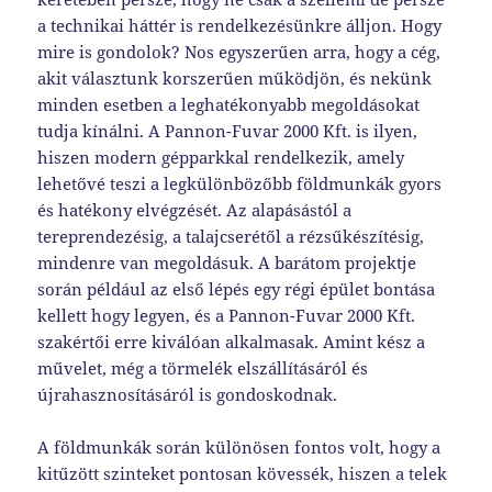
a technikai háttér is rendelkezésünkre álljon. Hogy
mire is gondolok? Nos egyszerűen arra, hogy a cég,
akit választunk korszerűen működjön, és nekünk
minden esetben a leghatékonyabb megoldásokat
tudja kínálni. A Pannon-Fuvar 2000 Kft. is ilyen,
hiszen modern gépparkkal rendelkezik, amely
lehetővé teszi a legkülönbözőbb földmunkák gyors
és hatékony elvégzését. Az alapásástól a
tereprendezésig, a talajcserétől a rézsűkészítésig,
mindenre van megoldásuk. A barátom projektje
során például az első lépés egy régi épület bontása
kellett hogy legyen, és a Pannon-Fuvar 2000 Kft.
szakértői erre kiválóan alkalmasak. Amint kész a
művelet, még a törmelék elszállításáról és
újrahasznosításáról is gondoskodnak.
A földmunkák során különösen fontos volt, hogy a
kitűzött szinteket pontosan kövessék, hiszen a telek