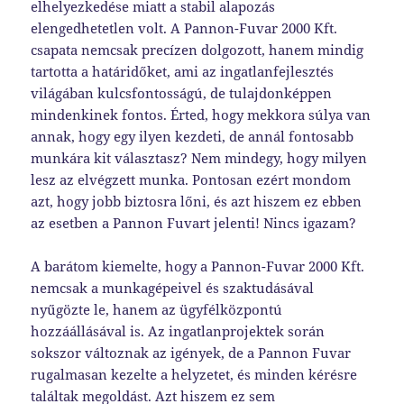
elhelyezkedése miatt a stabil alapozás
elengedhetetlen volt. A Pannon-Fuvar 2000 Kft.
csapata nemcsak precízen dolgozott, hanem mindig
tartotta a határidőket, ami az ingatlanfejlesztés
világában kulcsfontosságú, de tulajdonképpen
mindenkinek fontos. Érted, hogy mekkora súlya van
annak, hogy egy ilyen kezdeti, de annál fontosabb
munkára kit választasz? Nem mindegy, hogy milyen
lesz az elvégzett munka. Pontosan ezért mondom
azt, hogy jobb biztosra lőni, és azt hiszem ez ebben
az esetben a Pannon Fuvart jelenti! Nincs igazam?
A barátom kiemelte, hogy a Pannon-Fuvar 2000 Kft.
nemcsak a munkagépeivel és szaktudásával
nyűgözte le, hanem az ügyfélközpontú
hozzáállásával is. Az ingatlanprojektek során
sokszor változnak az igények, de a Pannon Fuvar
rugalmasan kezelte a helyzetet, és minden kérésre
találtak megoldást. Azt hiszem ez sem