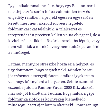
Egyik alkalommal mesélte, hogy egy Balaton-parti
telekfejlesztés során hiába volt minden terv és
engedély rendben, a projekt egészen egyszerűen
késett, mert nem sikerült időben megfelelő
földmunkásokat találniuk. A talajcserét és
tereprendezést precízen kellett volna elvégezni, de a
kivitelezők, akikkel először kapcsolatba léptek, vagy
nem vállalták a munkát, vagy nem tudták garantálni
a minőséget.
Láttam, mennyire stresszbe hozta ez a helyzet, és
úgy döntöttem, hogy segítek neki. Minden baráti
jóérzésemet összegyűjtöttem, amikor igyekeztem
valahogy könnyíteni a helyzetén. Szinte azonnal
eszembe jutott a Pannon-Fuvar 2000 Kft., akikről
már sok jót hallottam. Tudtam, hogy náluk a
gépi
földmunka siófok és környékén
kiemelkedő
minőségű, ezért ajánlottam őket neki! Pontosan így