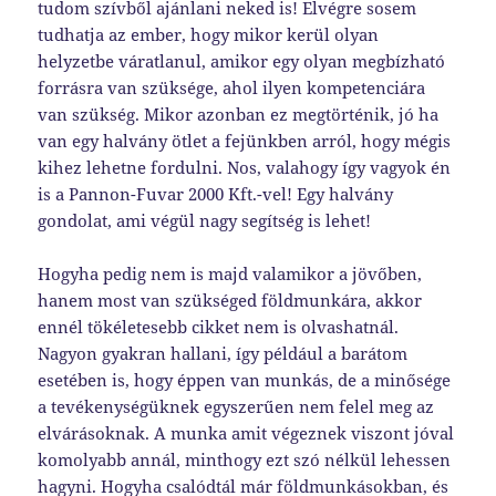
tudom szívből ajánlani neked is! Elvégre sosem
tudhatja az ember, hogy mikor kerül olyan
helyzetbe váratlanul, amikor egy olyan megbízható
forrásra van szüksége, ahol ilyen kompetenciára
van szükség. Mikor azonban ez megtörténik, jó ha
van egy halvány ötlet a fejünkben arról, hogy mégis
kihez lehetne fordulni. Nos, valahogy így vagyok én
is a Pannon-Fuvar 2000 Kft.-vel! Egy halvány
gondolat, ami végül nagy segítség is lehet!
Hogyha pedig nem is majd valamikor a jövőben,
hanem most van szükséged földmunkára, akkor
ennél tökéletesebb cikket nem is olvashatnál.
Nagyon gyakran hallani, így például a barátom
esetében is, hogy éppen van munkás, de a minősége
a tevékenységüknek egyszerűen nem felel meg az
elvárásoknak. A munka amit végeznek viszont jóval
komolyabb annál, minthogy ezt szó nélkül lehessen
hagyni. Hogyha csalódtál már földmunkásokban, és