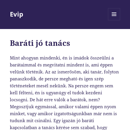
Evip
MENÜ
ÉS
WIDGETEK
Baráti jó tanács
Mint ahogyan mindenki, én is imádok összeülni a
barátaimmal és megvitatni mindent is, ami éppen
velünk történik. Az az ismerősöm, aki tanár, folyton
panaszkodik, de persze megható és igen szép
történeteket mesél nekünk. Na persze engem sem
kell félteni, én is ugyanúgy el tudok kezdeni
locsogni. De hát erre valók a barátok, nem?
Megosztjuk egymással, amikor valami éppen nyom
minket, vagy amikor izgatottságunkban már nem is
tudunk mit csinálni. Egy igazán jó baráti
kapcsolatban a tanács kérése sem szabad, hogy