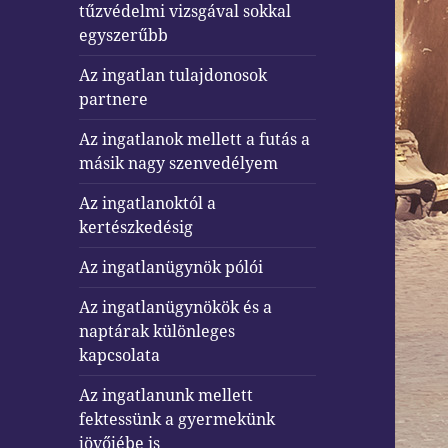
tűzvédelmi vizsgával sokkal
egyszerűbb
Az ingatlan tulajdonosok
partnere
Az ingatlanok mellett a futás a
másik nagy szenvedélyem
Az ingatlanoktól a
kertészkedésig
Az ingatlanügynök pólói
Az ingatlanügynökök és a
naptárak különleges
kapcsolata
Az ingatlanunk mellett
fektessünk a gyermekünk
jövőjébe is