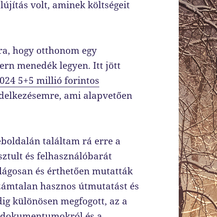
lújítás volt, aminek költségeit
ra, hogy otthonom egy
rn menedék legyen. Itt jött
024 5+5 millió forintos
endelkezésemre, ami alapvetően
boldalán találtam rá erre a
isztult és felhasználóbarát
ilágosan és érthetően mutatták
 számtalan hasznos útmutatást és
edig különösen megfogott, az a
es dokumentumokról és a