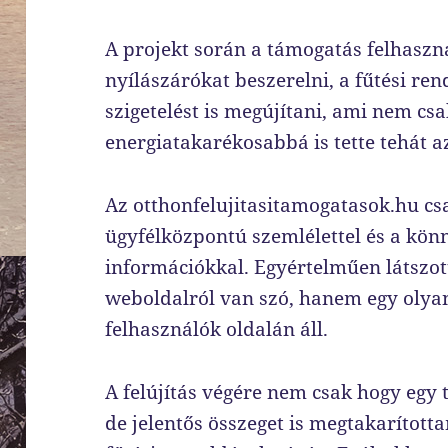
A projekt során a támogatás felhaszná
nyílászárókat beszerelni, a fűtési ren
szigetelést is megújítani, ami nem c
energiatakarékosabbá is tette tehát 
Az otthonfelujitasitamogatasok.hu cs
ügyfélközpontú szemlélettel és a kön
információkkal. Egyértelműen látszot
weboldalról van szó, hanem egy olyan
felhasználók oldalán áll.
A felújítás végére nem csak hogy egy 
de jelentős összeget is megtakarított