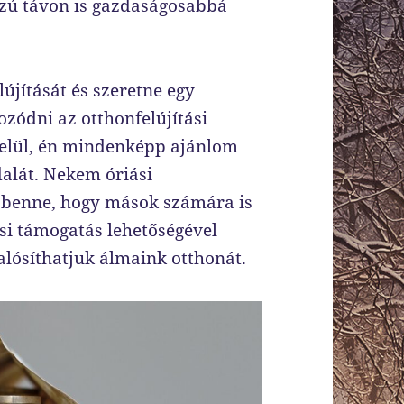
szú távon is gazdaságosabbá
újítását és szeretne egy
ozódni az otthonfelújítási
belül, én mindenképp ajánlom
dalát. Nekem óriási
k benne, hogy mások számára is
ási támogatás lehetőségével
alósíthatjuk álmaink otthonát.