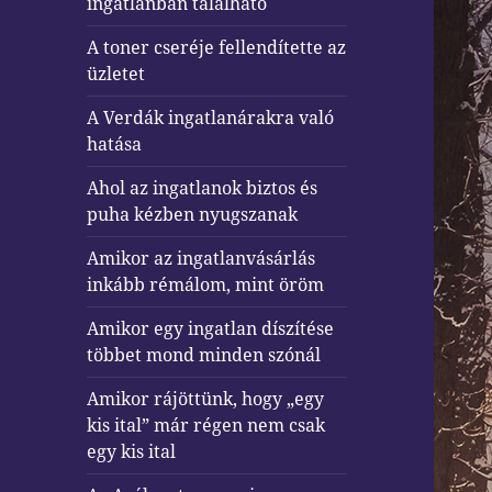
ingatlanban található
A toner cseréje fellendítette az
üzletet
A Verdák ingatlanárakra való
hatása
Ahol az ingatlanok biztos és
puha kézben nyugszanak
Amikor az ingatlanvásárlás
inkább rémálom, mint öröm
Amikor egy ingatlan díszítése
többet mond minden szónál
Amikor rájöttünk, hogy „egy
kis ital” már régen nem csak
egy kis ital