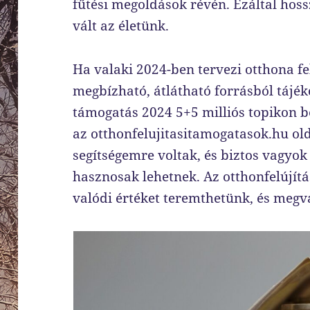
fűtési megoldások révén. Ezáltal hos
vált az életünk.
Ha valaki 2024-ben tervezi otthona fel
megbízható, átlátható forrásból tájék
támogatás 2024 5+5 milliós topikon 
az otthonfelujitasitamogatasok.hu ol
segítségemre voltak, és biztos vagyo
hasznosak lehetnek. Az otthonfelújít
valódi értéket teremthetünk, és megv