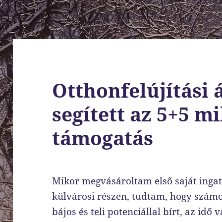
Otthonfelújítási
segített az 5+5 mi
támogatás
Mikor megvásároltam első saját inga
külvárosi részen, tudtam, hogy számos
bájos és teli potenciállal bírt, az id