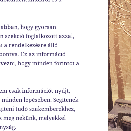
t abban, hogy gyorsan
 szekció foglalkozott azzal,
 a rendelkezésre álló
bontva. Ez az információ
rvezni, hogy minden forintot a
.
em csak információt nyújt,
t minden lépésében. Segítenek
egíteni tudó szakemberekhez,
ák meg nekünk, melyekkel
onyság.