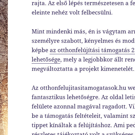
rajta. Az első lépés természetesen a fe
eleinte nehéz volt felbecsülni.
Mint mindenki más, én is vágytam ar
személyre szabott, kényelmes és mode
képbe
az otthonfelújítási támogatás 2
lehetősége
, mely a legjobbkor állt r
megváltoztatta a projekt kimenetelét.
Az otthonfelujitasitamogatasok.hu we
fantasztikus lehetőségre. Az oldal let
felülete azonnal magával ragadott. V
be a támogatás feltételeit, valamint
tippet kínáltak a felújításhoz. Ami p
részletes tájékoztató volt a szükség