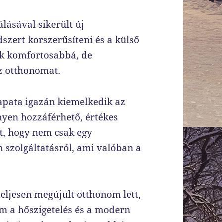
lásával sikerült új
dszert korszerűsíteni és a külső
sak komfortosabbá, de
az otthonomat.
apata igazán kiemelkedik az
nyen hozzáférhető, értékes
t, hogy nem csak egy
 szolgáltatásról, ami valóban a
teljesen megújult otthonom lett,
am a hőszigetelés és a modern