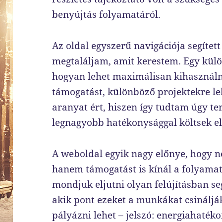
benyújtás folyamatáról.
Az oldal egyszerű navigációja segítet
megtaláljam, amit kerestem. Egy külön
hogyan lehet maximálisan kihasználni
támogatást, különböző projektekre le
aranyat ért, hiszen így tudtam úgy te
legnagyobb hatékonysággal költsek el
A weboldal egyik nagy előnye, hogy n
hanem támogatást is kínál a folyama
mondjuk eljutni olyan felújításban s
akik pont ezeket a munkákat csinálj
pályázni lehet – jelszó: energiahaték