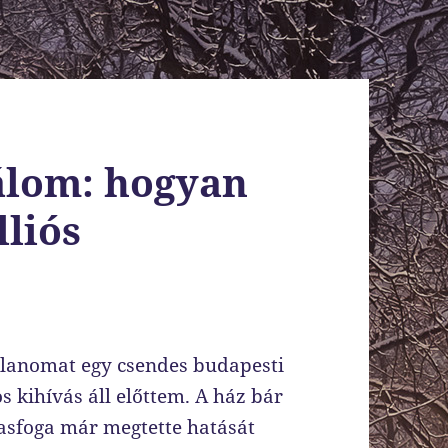
 álom: hogyan
lliós
tlanomat egy csendes budapesti
 kihívás áll előttem. A ház bár
ő vasfoga már megtette hatását