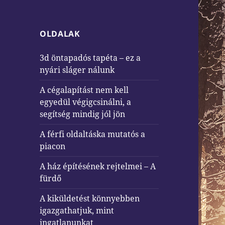
OLDALAK
3d öntapadós tapéta – ez a
nyári sláger nálunk
A cégalapítást nem kell
egyedül végigcsinálni, a
segítség mindig jól jön
A férfi oldaltáska mutatós a
piacon
A ház építésének rejtelmei – A
fürdő
A kiküldetést könnyebben
igazgathatjuk, mint
ingatlanunkat