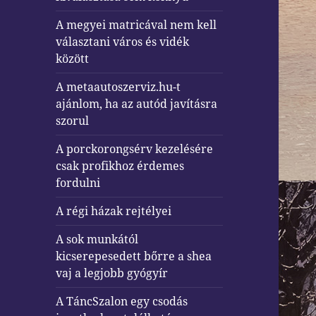
A megyei matricával nem kell
választani város és vidék
között
A metaautoszerviz.hu-t
ajánlom, ha az autód javításra
szorul
A porckorongsérv kezelésére
csak profikhoz érdemes
fordulni
A régi házak rejtélyei
A sok munkától
kicserepesedett bőrre a shea
vaj a legjobb gyógyír
A TáncSzalon egy csodás