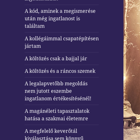
A kód, aminek a megismerése
után még ingatlanost is
találtam
A kollégáimmal csapatépítésen
jártam
A költözés csak a bajjal jár
A költözés és a ráncos szemek
A legalapvetőbb megoldás
nem jutott eszembe
ingatlanom értékesítésénél!
A magánéleti tapasztalatok
hatása a szakmai életemre
A megfelelő keverőtál
kiválasztása sem könnyű