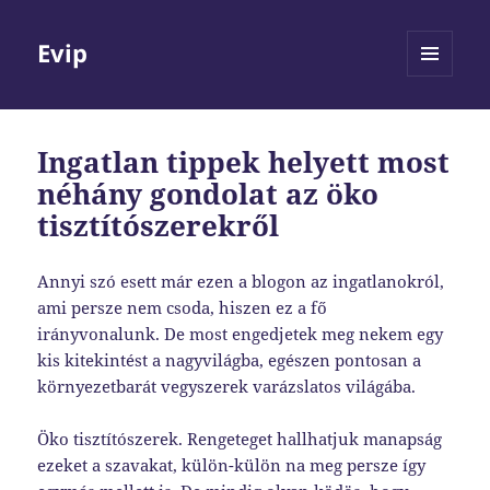
Evip
MENÜ
ÉS
WIDGETEK
Ingatlan tippek helyett most
néhány gondolat az öko
tisztítószerekről
Annyi szó esett már ezen a blogon az ingatlanokról,
ami persze nem csoda, hiszen ez a fő
irányvonalunk. De most engedjetek meg nekem egy
kis kitekintést a nagyvilágba, egészen pontosan a
környezetbarát vegyszerek varázslatos világába.
Öko tisztítószerek. Rengeteget hallhatjuk manapság
ezeket a szavakat, külön-külön na meg persze így