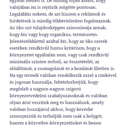
egymás mellett is. De mindig olyan ködös, hogy
valójában mi is rejtőzik mögötte pontosan.
Legalábbis nekem, de azt hiszem a reklámok és
hirdetések is mindig többértelműen fogalmaznak.
Az öko szó tulajdonképpen szinonimája annak,
hogy bio vagy hogy organikus, természetes.
Jelentéstöbblettel azáltal bír, hogy az öko szerek
esetében rendkívül fontos kritérium, hogy a
környezetet egyáltalán nem, vagy csak rendkívül
minimális szinten terheli, az összetételét, az
előállítását, a csomagolását és a bomlását illetően is.
Ha egy termék valóban rendelkezik ezzel a címkével
és jogosan használja, feltételezhetjük, hogy
megfelelt a nagyon-nagyon szigorú
környezetvédelmi szabályozásoknak és valóban
olyan árut veszünk meg és használunk, amely
valóban hozzájárul ahhoz, hogy kevésbé
szennyezzük és terheljük nem csak a bolygót,
hanem a közvetlen környezetünket és benne