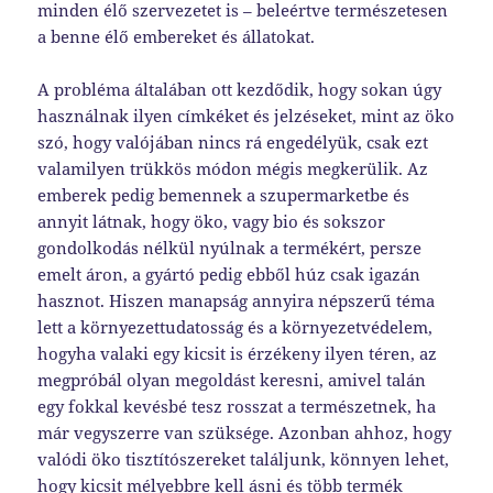
minden élő szervezetet is – beleértve természetesen
a benne élő embereket és állatokat.
A probléma általában ott kezdődik, hogy sokan úgy
használnak ilyen címkéket és jelzéseket, mint az öko
szó, hogy valójában nincs rá engedélyük, csak ezt
valamilyen trükkös módon mégis megkerülik. Az
emberek pedig bemennek a szupermarketbe és
annyit látnak, hogy öko, vagy bio és sokszor
gondolkodás nélkül nyúlnak a termékért, persze
emelt áron, a gyártó pedig ebből húz csak igazán
hasznot. Hiszen manapság annyira népszerű téma
lett a környezettudatosság és a környezetvédelem,
hogyha valaki egy kicsit is érzékeny ilyen téren, az
megpróbál olyan megoldást keresni, amivel talán
egy fokkal kevésbé tesz rosszat a természetnek, ha
már vegyszerre van szüksége. Azonban ahhoz, hogy
valódi öko tisztítószereket találjunk, könnyen lehet,
hogy kicsit mélyebbre kell ásni és több termék