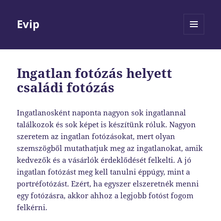
Evip
MENÜ
ÉS
WIDGETEK
Ingatlan fotózás helyett
családi fotózás
Ingatlanosként naponta nagyon sok ingatlannal
találkozok és sok képet is készítünk róluk. Nagyon
szeretem az ingatlan fotózásokat, mert olyan
szemszögből mutathatjuk meg az ingatlanokat, amik
kedvezők és a vásárlók érdeklődését felkelti. A jó
ingatlan fotózást meg kell tanulni éppúgy, mint a
portréfotózást. Ezért, ha egyszer elszeretnék menni
egy fotózásra, akkor ahhoz a legjobb fotóst fogom
felkérni.