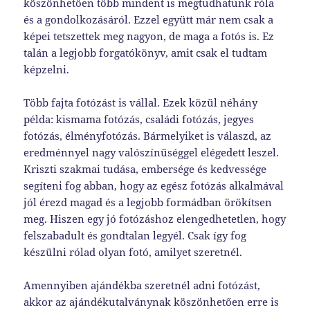
köszönhetően több mindent is megtudhatunk róla
és a gondolkozásáról. Ezzel együtt már nem csak a
képei tetszettek meg nagyon, de maga a fotós is. Ez
talán a legjobb forgatókönyv, amit csak el tudtam
képzelni.
Több fajta fotózást is vállal. Ezek közül néhány
példa: kismama fotózás, családi fotózás, jegyes
fotózás, élményfotózás. Bármelyiket is válaszd, az
eredménnyel nagy valószínűséggel elégedett leszel.
Kriszti szakmai tudása, embersége és kedvessége
segíteni fog abban, hogy az egész fotózás alkalmával
jól érezd magad és a legjobb formádban örökítsen
meg. Hiszen egy jó fotózáshoz elengedhetetlen, hogy
felszabadult és gondtalan legyél. Csak így fog
készülni rólad olyan fotó, amilyet szeretnél.
Amennyiben ajándékba szeretnél adni fotózást,
akkor az ajándékutalványnak köszönhetően erre is