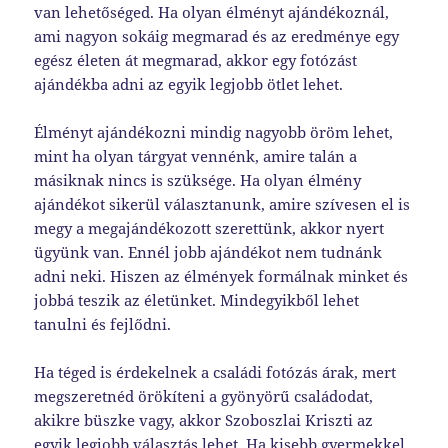
van lehetőséged. Ha olyan élményt ajándékoznál,
ami nagyon sokáig megmarad és az eredménye egy
egész életen át megmarad, akkor egy fotózást
ajándékba adni az egyik legjobb ötlet lehet.
Élményt ajándékozni mindig nagyobb öröm lehet,
mint ha olyan tárgyat vennénk, amire talán a
másiknak nincs is szüksége. Ha olyan élmény
ajándékot sikerül választanunk, amire szívesen el is
megy a megajándékozott szerettünk, akkor nyert
ügyünk van. Ennél jobb ajándékot nem tudnánk
adni neki. Hiszen az élmények formálnak minket és
jobbá teszik az életünket. Mindegyikből lehet
tanulni és fejlődni.
Ha téged is érdekelnek a családi fotózás árak, mert
megszeretnéd örökíteni a gyönyörű családodat,
akikre büszke vagy, akkor Szoboszlai Kriszti az
egyik legjobb választás lehet. Ha kisebb gyermekkel