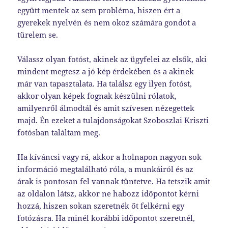
együtt mentek az sem probléma, hiszen ért a
gyerekek nyelvén és nem okoz számára gondot a
türelem se.
Válassz olyan fotóst, akinek az ügyfelei az elsők, aki
mindent megtesz a jó kép érdekében és a akinek
már van tapasztalata. Ha találsz egy ilyen fotóst,
akkor olyan képek fognak készülni rólatok,
amilyenről álmodtál és amit szívesen nézegettek
majd. Én ezeket a tulajdonságokat Szoboszlai Kriszti
fotósban találtam meg.
Ha kíváncsi vagy rá, akkor a holnapon nagyon sok
információ megtalálható róla, a munkáiról és az
árak is pontosan fel vannak tüntetve. Ha tetszik amit
az oldalon látsz, akkor ne habozz időpontot kérni
hozzá, hiszen sokan szeretnék őt felkérni egy
fotózásra. Ha minél korábbi időpontot szeretnél,