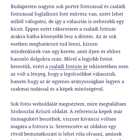
Budapesten nagyon sok portré fotózással és családi
fotózással foglalkozó fotó művész van, ezért lehet
miből válogatni, de így a választás is nehezebb egy
kicsit. Éppen ezért rákerestem a családi fotózás
árakra hátha könnyebb lesz a döntés. Az ár sok
esetben meghatározó tud lenni, hiszen
mindenkinek van egy kerete, amit ilyen és ehhez
hasonló dolgokra szán. Mivel a legjobb fotóst
kerestük, ezért a
családi fotózás ár
tekintetében nem
az volt a lényeg, hogy a legolcsóbbat válasszuk,
hanem hogy az ár egyenes arányosságban legyen a
szakmai tudással és a képek minőségével.
Sok fotós weboldalát megnéztem, mire megtaláltam
Szoboszlai Kriszti oldalát. A referencia képek már
önmagukért beszéltek, viszont kíváncsi voltam
magára a fotósra is. Szerencsére az oldalon egy
rövid bemutatkozást is lehet róla olvasni, aminek