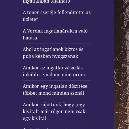
ingatlanban található
A toner cseréje fellendítette az
üzletet
A Verdák ingatlanárakra való
hatása
Ahol az ingatlanok biztos és
puha kézben nyugszanak
Amikor az ingatlanvásárlás
inkább rémálom, mint öröm
Amikor egy ingatlan díszítése
többet mond minden szónál
Amikor rájöttünk, hogy „egy
kis ital” már régen nem csak
egy kis ital