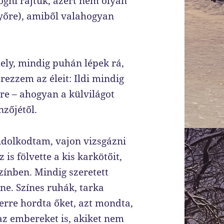
gni rajtuk, azért nem olyan
yőre), amiből valahogyan
ely, mindig puhán lépek rá,
rezzem az éleit: Ildi mindig
re – ahogyan a külvilágot
zőjétől.
ndolkodtam, vajon vizsgázni
 is fölvette a kis karkötőit,
zínben. Mindig szeretett
enne. Színes ruhák, tarka
rre hordta őket, azt mondta,
 az embereket is, akiket nem