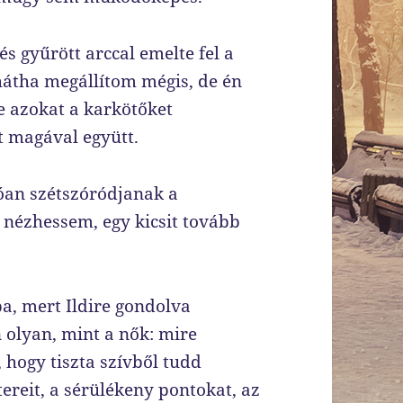
és gyűrött arccal emelte fel a
hátha megállítom mégis, de én
e azokat a karkötőket
t magával együtt.
an szétszóródjanak a
 nézhessem, egy kicsit tovább
, mert Ildire gondolva
 olyan, mint a nők: mire
 hogy tiszta szívből tudd
tereit, a sérülékeny pontokat, az