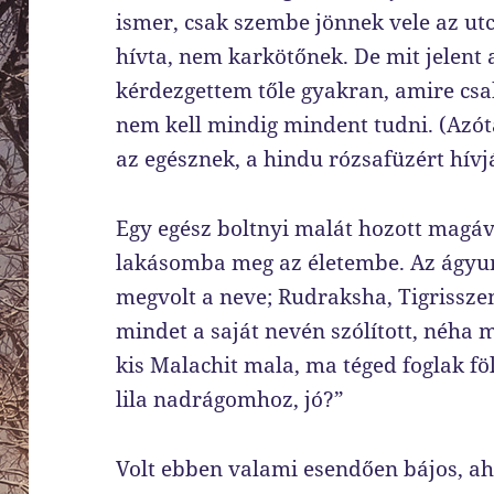
ismer, csak szembe jönnek vele az ut
hívta, nem karkötőnek. De mit jelent a
kérdezgettem tőle gyakran, amire cs
nem kell mindig mindent tudni. (Azó
az egésznek, a hindu rózsafüzért hívjá
Egy egész boltnyi malát hozott magáv
lakásomba meg az életembe. Az ágyunk
megvolt a neve; Rudraksha, Tigrissz
mindet a saját nevén szólított, néha 
kis Malachit mala, ma téged foglak fö
lila nadrágomhoz, jó?”
Volt ebben valami esendően bájos, 