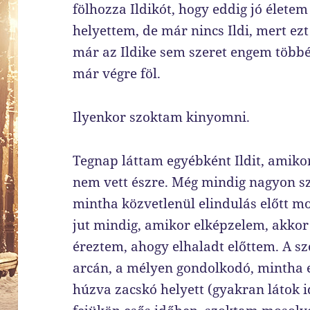
fölhozza Ildikót, hogy eddig jó életem
helyettem, de már nincs Ildi, mert ez
már az Ildike sem szeret engem többé,
már végre föl.
Ilyenkor szoktam kinyomni.
Tegnap láttam egyébként Ildit, amiko
nem vett észre. Még mindig nagyon sz
mintha közvetlenül elindulás előtt mo
jut mindig, amikor elképzelem, akkor 
éreztem, ahogy elhaladt előttem. A sz
arcán, a mélyen gondolkodó, mintha 
húzva zacskó helyett (gyakran látok 