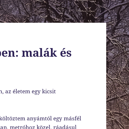
ben: malák és
 az életem egy kicsit
lköltöztem anyámtól egy másfél
van, metróhoz közel, ráadásul