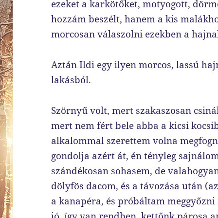
ezeket a karkötőket, motyogott, dörm
hozzám beszélt, hanem a kis malákho
morcosan válaszolni ezekben a hajna
Aztán Ildi egy ilyen morcos, lassú haj
lakásból.
Szörnyű volt, mert szakaszosan csinál
mert nem fért bele abba a kicsi kocs
alkalommal szerettem volna megfogni
gondolja azért át, én tényleg sajnál
szándékosan sohasem, de valahogyan 
dölyfös dacom, és a távozása után (a
a kanapéra, és próbáltam meggyőzni 
jó, így van rendben, kettőnk páros