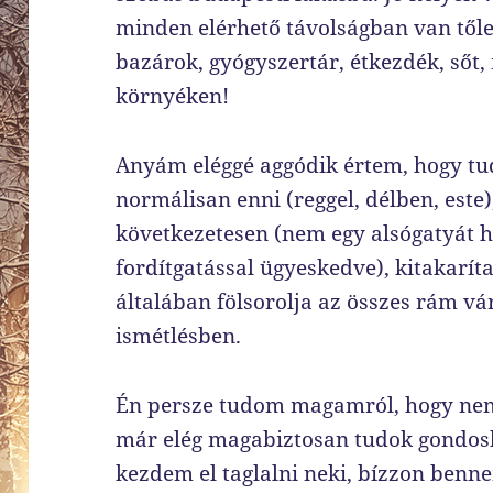
minden elérhető távolságban van tőle
bazárok, gyógyszertár, étkezdék, sőt,
környéken!
Anyám eléggé aggódik értem, hogy tu
normálisan enni (reggel, délben, est
következetesen (nem egy alsógatyát h
fordítgatással ügyeskedve), kitakarít
általában fölsorolja az összes rám vár
ismétlésben.
Én persze tudom magamról, hogy nem
már elég magabiztosan tudok gondos
kezdem el taglalni neki, bízzon benn