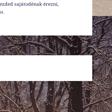
kezded sajátodénak érezni,
ás.