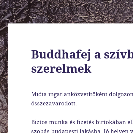
Buddhafej a szív
szerelmek
Mióta ingatlanközvetítőként dolgozom,
összezavarodott.
Biztos munka és fizetés birtokában e
szobás budapesti lakásba. Jó helyen 