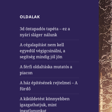
OLDALAK
3d öntapadós tapéta – ez a
nyári sláger nálunk
A cégalapítást nem kell
egyedül végigcsinálni, a
segítség mindig jól jön
A férfi oldaltáska mutatós a
piacon
A ház építésének rejtelmei – A
fürdő
A kiküldetést könnyebben
igazgathatjuk, mint
ingatlanunkat