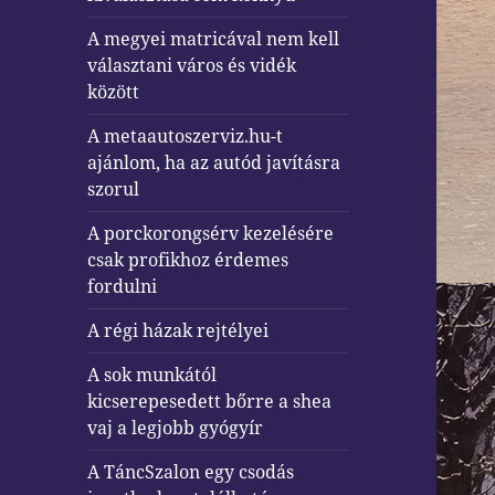
A megyei matricával nem kell
választani város és vidék
között
A metaautoszerviz.hu-t
ajánlom, ha az autód javításra
szorul
A porckorongsérv kezelésére
csak profikhoz érdemes
fordulni
A régi házak rejtélyei
A sok munkától
kicserepesedett bőrre a shea
vaj a legjobb gyógyír
A TáncSzalon egy csodás