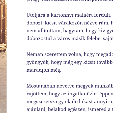
Utoljára a kartonnyi maláért fordult, 
dobozt, kicsit várakozón nézve rám, 
nem állítottam, hagytam, hogy kivigy
dobozostul a város másik felébe, sajá
Némán szerettem volna, hogy megadó
gyöngyök, hogy még egy kicsit tovább
maradjon még.
Mostanában nevetve megyek munkába
rájöttem, hogy az ingatlanüzlet éppen
megszeretsz egy eladó lakást annyira,
ajánlani, belakod egészen, ismered a 