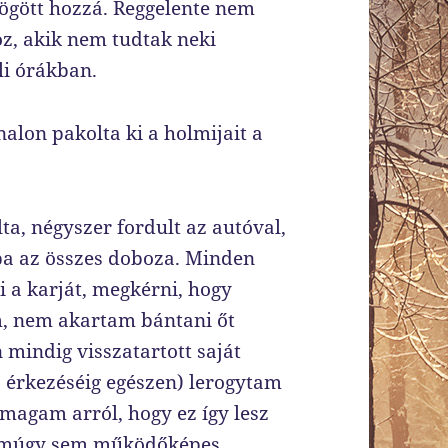
ögött hozzá. Reggelente nem
z, akik nem tudtak neki
li órákban.
nalon pakolta ki a holmijait a
ta, négyszer fordult az autóval,
iba az összes doboza. Minden
 a karját, megkérni, hogy
om, nem akartam bántani őt
mindig visszatartott saját
z érkezéséig egészen) lerogytam
magam arról, hogy ez így lesz
a amúgy sem működőképes.