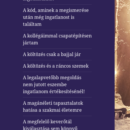
A kód, aminek a megismerése
után még ingatlanost is
találtam
A kollégáimmal csapatépítésen
jártam
A költözés csak a bajjal jár
A költözés és a ráncos szemek
A legalapvetőbb megoldás
nem jutott eszembe
ingatlanom értékesítésénél!
A magánéleti tapasztalatok
hatása a szakmai életemre
A megfelelő keverőtál
kiválasztása sem könnyű