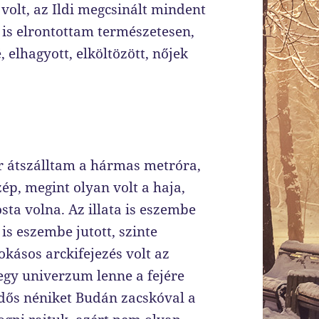
 volt, az Ildi megcsinált mindent
t is elrontottam természetesen,
 elhagyott, elköltözött, nőjek
r átszálltam a hármas metróra,
ép, megint olyan volt a haja,
sta volna. Az illata is eszembe
is eszembe jutott, szinte
okásos arckifejezés volt az
egy univerzum lenne a fejére
idős néniket Budán zacskóval a