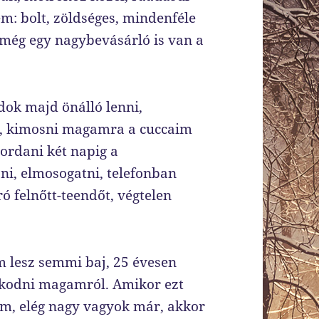
m: bolt, zöldséges, mindenféle
 még egy nagybevásárló is van a
dok majd önálló lenni,
e), kimosni magamra a cuccaim
ordani két napig a
ani, elmosogatni, telefonban
ó felnőtt-teendőt, végtelen
 lesz semmi baj, 25 évesen
kodni magamról. Amikor ezt
em, elég nagy vagyok már, akkor