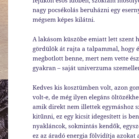
fejükön esős időben, szoktam mosolyo
nagy pocsékolás beruházni egy esern
mégsem képes kilátni.
A lakásom küszöbe emiatt lett szent h
gördülök át rajta a talpammal, hogy é
megbotlott benne, mert nem vette ész
gyakran – saját univerzuma szemellen
Kedves kis kosztümben volt, azon go
volt-e, de még ilyen elegáns öltözékhez
amik direkt nem illettek egymáshoz s
kitűnni, ez egy kicsit idegesített is b
nyakláncok, sokmintás kendők, egysze
ez az áradó energia fölvidítja azokat