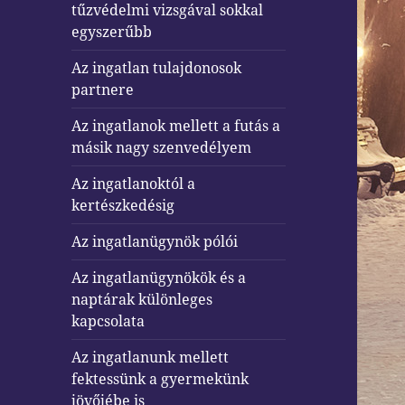
tűzvédelmi vizsgával sokkal
egyszerűbb
Az ingatlan tulajdonosok
partnere
Az ingatlanok mellett a futás a
másik nagy szenvedélyem
Az ingatlanoktól a
kertészkedésig
Az ingatlanügynök pólói
Az ingatlanügynökök és a
naptárak különleges
kapcsolata
Az ingatlanunk mellett
fektessünk a gyermekünk
jövőjébe is