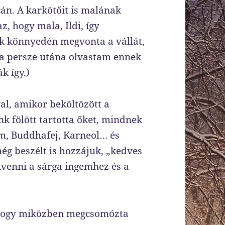
cán. A karkötőit is malának
z, hogy mala, Ildi, így
ak könnyedén megvonta a vállát,
ta persze utána olvastam ennek
k így.)
al, amikor beköltözött a
 fölött tartotta őket, mindnek
em, Buddhafej, Karneol… és
még beszélt is hozzájuk, „kedves
lvenni a sárga ingemhez és a
ahogy miközben megcsomózta