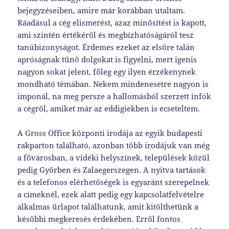
bejegyzéseiben, amire már korábban utaltam.
Ráadásul a cég elismerést, azaz minősítést is kapott,
ami szintén értékéről és megbízhatóságáról tesz
tanúbizonyságot. Érdemes ezeket az elsőre talán
apróságnak tűnő dolgokat is figyelni, mert igenis
nagyon sokat jelent, főleg egy ilyen érzékenynek
mondható témában. Nekem mindenesetre nagyon is
imponál, na meg persze a hallomásból szerzett infók
a cégről, amiket már az eddigiekben is ecseteltem.
A Gross Office központi irodája az egyik budapesti
rakparton található, azonban több irodájuk van még
a fővárosban, a vidéki helyszínek, települések közül
pedig Győrben és Zalaegerszegen. A nyitva tartások
és a telefonos elérhetőségek is egyaránt szerepelnek
a címeknél, ezek alatt pedig egy kapcsolatfelvételre
alkalmas űrlapot találhatunk, amit kitölthetünk a
későbbi megkeresés érdekében. Erről fontos