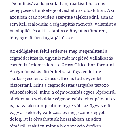
cég indításával kapcsolatban, ráadásul hasznos
bejegyzések tömkelege olvasható az oldalukon. Aki
azonban csak röviden szeretne tájékozódni, annak
sem kell csalódnia: a cégalapítás menetét, valamint a
bt. alapítás és a kft. alapítás előnyeit is tömören,
lényegre törően foglalják össze.
Az eddigieken felül érdemes még megemlíteni a
cégmódosítást is, ugyanis már meglévő vállalkozás
esetén is érdemes lehet a Gross Office-hoz fordulni.
A cégmódosítás történhet saját ügyvéddel, de
szükség esetén a Gross Office is tud ügyvédet
biztosítani. Mint a cégmódosítás tárgyába tartozó
változásokról, mind a cégmódosítás egyes lépéseiről
tájékoztat a weboldal: cégmódosítás lehet például az
is, ha valaki non-profit jellegre vált, az ügyvezető
vagy a székhely változása és még számos egyéb
dolog. Itt is olvashatunk hosszabban az adott
témáról, csakúgy, mint a blog szekció értékes