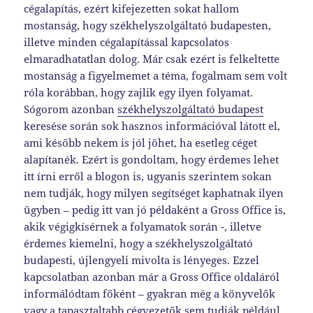
cégalapítás, ezért kifejezetten sokat hallom
mostanság, hogy székhelyszolgáltató budapesten,
illetve minden cégalapítással kapcsolatos
elmaradhatatlan dolog. Már csak ezért is felkeltette
mostanság a figyelmemet a téma, fogalmam sem volt
róla korábban, hogy zajlik egy ilyen folyamat.
Sógorom azonban
székhelyszolgáltató budapest
keresése során sok hasznos információval látott el,
ami később nekem is jól jöhet, ha esetleg céget
alapítanék. Ezért is gondoltam, hogy érdemes lehet
itt írni erről a blogon is, ugyanis szerintem sokan
nem tudják, hogy milyen segítséget kaphatnak ilyen
ügyben – pedig itt van jó példaként a Gross Office is,
akik végigkísérnek a folyamatok során -, illetve
érdemes kiemelni, hogy a székhelyszolgáltató
budapesti, újlengyeli mivolta is lényeges. Ezzel
kapcsolatban azonban már a Gross Office oldaláról
informálódtam főként – gyakran még a könyvelők
vagy a tapasztaltabb cégvezetők sem tudják például,