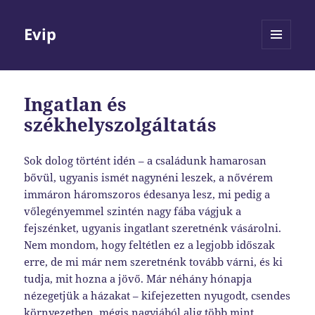
Evip
MENÜ
ÉS
WIDGETEK
Ingatlan és
székhelyszolgáltatás
Sok dolog történt idén – a családunk hamarosan
bővül, ugyanis ismét nagynéni leszek, a nővérem
immáron háromszoros édesanya lesz, mi pedig a
vőlegényemmel szintén nagy fába vágjuk a
fejszénket, ugyanis ingatlant szeretnénk vásárolni.
Nem mondom, hogy feltétlen ez a legjobb időszak
erre, de mi már nem szeretnénk tovább várni, és ki
tudja, mit hozna a jövő. Már néhány hónapja
nézegetjük a házakat – kifejezetten nyugodt, csendes
környezetben, mégis nagyjából alig több mint