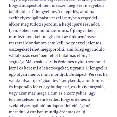
hogy Budapesttől nem messze, még Pest megyében
található az Újlengyel nevű település, ahol ha
székhelyszolgáltatást veszel igénybe a cégeddel,
akkor meg tudod spórolni a helyi iparűzési adót.
Igen, ebben semmi túlzás nincs, Újlengyelben
mindezt nem kell megfizetni az önkormányzat
részére! Mondanom sem kell, hogy ezzel jelentős
összegeket lehet megspórolni, ami főleg egy induló
vállalkozás esetében lehet hatalmas előny és
segítség. Már csak ezért is érdemes nyitott szemmel
járni és keresni a lehetőségeket, ugyanis Újlengyel is
épp olyan menő, mint mondjuk Budapest. Persze, ha
valaki olyan iparágban tevékenykedik, ahol fontos
és imponáló lehet egy budapesti, exkluzív tárgyaló,
vagy akár már maga a cím és a környék is, úgy
természetesen nem kérdés, hogy érdemes a
székhelyszolgáltató budapesti lehetőségénél
maradni. Azonban mindig érdemes az új