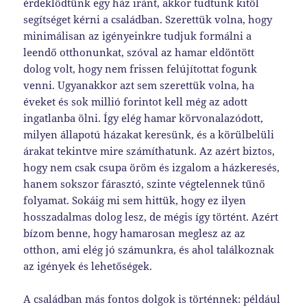
érdeklődtünk egy ház iránt, akkor tudtunk kitől
segítséget kérni a családban. Szerettük volna, hogy
minimálisan az igényeinkre tudjuk formálni a
leendő otthonunkat, szóval az hamar eldöntött
dolog volt, hogy nem frissen felújítottat fogunk
venni. Ugyanakkor azt sem szerettük volna, ha
éveket és sok millió forintot kell még az adott
ingatlanba ölni. Így elég hamar körvonalazódott,
milyen állapotú házakat keresünk, és a körülbelüli
árakat tekintve mire számíthatunk. Az azért biztos,
hogy nem csak csupa öröm és izgalom a házkeresés,
hanem sokszor fárasztó, szinte végtelennek tűnő
folyamat. Sokáig mi sem hittük, hogy ez ilyen
hosszadalmas dolog lesz, de mégis így történt. Azért
bízom benne, hogy hamarosan meglesz az az
otthon, ami elég jó számunkra, és ahol találkoznak
az igények és lehetőségek.
A családban más fontos dolgok is történnek: például