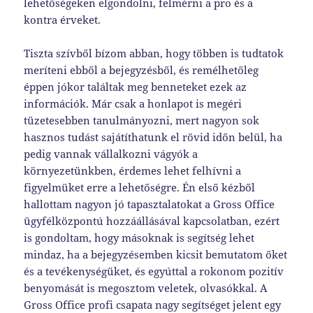
lehetőségeken elgondolni, felmérni a pro és a
kontra érveket.
Tiszta szívből bízom abban, hogy többen is tudtatok
meríteni ebből a bejegyzésből, és remélhetőleg
éppen jókor találtak meg benneteket ezek az
információk. Már csak a honlapot is megéri
tüzetesebben tanulmányozni, mert nagyon sok
hasznos tudást sajátíthatunk el rövid időn belül, ha
pedig vannak vállalkozni vágyók a
környezetünkben, érdemes lehet felhívni a
figyelmüket erre a lehetőségre. Én első kézből
hallottam nagyon jó tapasztalatokat a Gross Office
ügyfélközpontú hozzáállásával kapcsolatban, ezért
is gondoltam, hogy másoknak is segítség lehet
mindaz, ha a bejegyzésemben kicsit bemutatom őket
és a tevékenységüket, és egyúttal a rokonom pozitív
benyomását is megosztom veletek, olvasókkal. A
Gross Office profi csapata nagy segítséget jelent egy