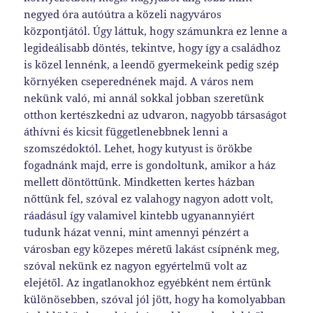
negyed óra autóútra a közeli nagyváros
központjától. Úgy láttuk, hogy számunkra ez lenne a
legideálisabb döntés, tekintve, hogy így a családhoz
is közel lennénk, a leendő gyermekeink pedig szép
környéken cseperednének majd. A város nem
nekünk való, mi annál sokkal jobban szeretünk
otthon kertészkedni az udvaron, nagyobb társaságot
áthívni és kicsit függetlenebbnek lenni a
szomszédoktól. Lehet, hogy kutyust is örökbe
fogadnánk majd, erre is gondoltunk, amikor a ház
mellett döntöttünk. Mindketten kertes házban
nőttünk fel, szóval ez valahogy nagyon adott volt,
ráadásul így valamivel kintebb ugyanannyiért
tudunk házat venni, mint amennyi pénzért a
városban egy közepes méretű lakást csípnénk meg,
szóval nekünk ez nagyon egyértelmű volt az
elejétől. Az ingatlanokhoz egyébként nem értünk
különösebben, szóval jól jött, hogy ha komolyabban