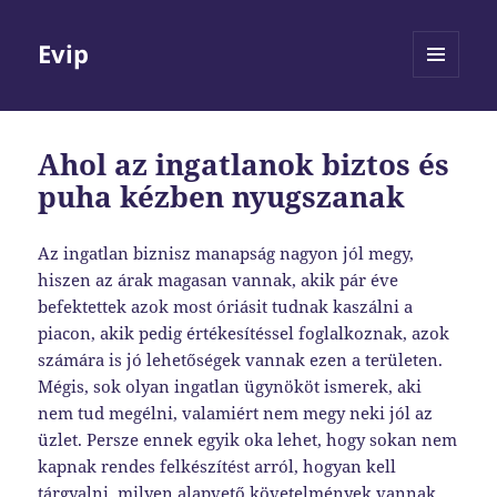
Evip
MENÜ
ÉS
WIDGETEK
Ahol az ingatlanok biztos és
puha kézben nyugszanak
Az ingatlan biznisz manapság nagyon jól megy,
hiszen az árak magasan vannak, akik pár éve
befektettek azok most óriásit tudnak kaszálni a
piacon, akik pedig értékesítéssel foglalkoznak, azok
számára is jó lehetőségek vannak ezen a területen.
Mégis, sok olyan ingatlan ügynököt ismerek, aki
nem tud megélni, valamiért nem megy neki jól az
üzlet. Persze ennek egyik oka lehet, hogy sokan nem
kapnak rendes felkészítést arról, hogyan kell
tárgyalni, milyen alapvető követelmények vannak,