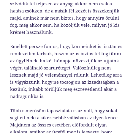
szívódik fel teljesen az anyag, akkor nem csak a
hatása csökken, de a másik fél kezét is összekenjük
majd, aminek már nem biztos, hogy annyira örülni
fog, még akkor sem, ha közöljük vele, milyen jó kis
krémet használunk.
Emellett persze fontos, hogy körmeinket is tisztán és
rendezetten tartsuk, hiszen az is biztos fel fog tűnni
az ügyfélnek, ha két hónapja növesztjük az ujjaink
végén található szaruréteget. Valószínűleg nem
lesznek majd jó véleménnyel rólunk. Lehetőleg arra
is vigyázzunk, hogy ne tocsogjon az izzadtságban a
kezünk, inkább töröljük meg észrevétlenül akár a
nadrágunkba is.
Több ismerősöm tapasztalata is az volt, hogy sokat
segített neki a sikeresebbé válásban az ilyen kence.
Majdnem az összes esetében előfordult olyan
alkalom, amikor az ügyfél meg is jegyezte, hogy