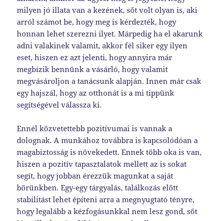
milyen jó illata van a kezének, sőt volt olyan is, aki
arról számot be, hogy meg is kérdezték, hogy
honnan lehet szerezni ilyet. Márpedig ha el akarunk
adni valakinek valamit, akkor fél siker egy ilyen
eset, hiszen ez azt jelenti, hogy annyira már
megbízik bennünk a vásárló, hogy valamit
megvásároljon a tanácsunk alapján. Innen már csak
egy hajszál, hogy az otthonát is a mi tippünk
segítségével válassza ki.
Ennél közvetettebb pozitívumai is vannak a
dolognak. A munkához továbbra is kapcsolódóan a
magabiztosság is növekedett. Ennek több oka is van,
hiszen a pozitív tapasztalatok mellett az is sokat
segít, hogy jobban érezzük magunkat a saját
bőrünkben. Egy-egy tárgyalás, találkozás előtt
stabilitást lehet építeni arra a megnyugtató tényre,
hogy legalább a kézfogásunkkal nem lesz gond, sőt