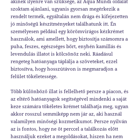
akinek ilyenre van szüksége, az Aqua Mundi oldalát
szoktam ajánlani, ugyanis gyorsan megérkezik a
rendelt termék, egyáltalán nem drága és kifejezetten
jó minőségű készítményeket találhatunk itt. Én
személyesen például egy körömvirágos kézkrémet
használok, ami amellett, hogy biztosítja számomra a
puha, feszes, egészséges bőrt, enyhén kamillás és
levendulás illatot is kölcsönöz neki. Ráadásul
rengeteg hatóanyaga táplálja a szöveteket, ezzel
biztosítva, hogy hosszútávon is megmaradjon a
felület tökéletessége.
Több különböző illat is fellelhető persze a piacon, és
az eltérő hatóanyagok segítségével mindenki a saját
keze számára tökéletes krémet találhatja meg, ugyan
akkor rosszul semmiképp nem jár az, aki használ
valamilyen minőségi kozmetikumot. Persze nyilván
az is fontos, hogy ne öt perccel a találkozás előtt
használjuk ezeket a megoldásokat, hiszen ha nem