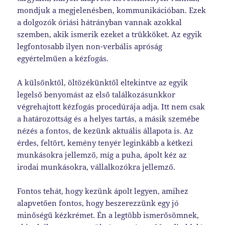
mondjuk a megjelenésben, kommunikációban. Ezek
a dolgozók óriási hátrányban vannak azokkal
szemben, akik ismerik ezeket a trükköket. Az egyik
legfontosabb ilyen non-verbális apróság
egyértelműen a kézfogás.
A külsőnktől, öltözékünktől eltekintve az egyik
legelső benyomást az első találkozásunkkor
végrehajtott kézfogás procedúrája adja. Itt nem csak
a határozottság és a helyes tartás, a másik szemébe
nézés a fontos, de kezünk aktuális állapota is. Az
érdes, feltört, kemény tenyér leginkább a kétkezi
munkásokra jellemző, míg a puha, ápolt kéz az
irodai munkásokra, vállalkozókra jellemző.
Fontos tehát, hogy kezünk ápolt legyen, amihez
alapvetően fontos, hogy beszerezzünk egy jó
minőségű kézkrémet. Én a legtöbb ismerősömnek,