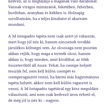
kedveli, az is megtalálja a magának való darabokat.
Vannak virágos mintázatok, feketében, fehérben,
bordóban, aranyban és kékben is. Holnapig
sorolhatnám, ha a teljes kínálatot el akarnám
mondani.
A 3d öntapadós tapéta nem csak azért jó választás,
mert hogy jól néz ki, hanem nincsenek további
járulékos költségei sem. Az olcsósága nem pusztán
abban rejlik, hogy maga a termék olcsó, hanem
abban is, hogy minden, amit kiválthat, az több
összetevőből áll össze. Tehát, ha csempe helyett
tesszük fel, nem kell külön csempét és
csemperagasztót venni, ha bármi más hagyományos
tapéta helyett, akkor nem kell külön ragasztót is
venni. A 3d öntapadós tapétával egy kész megoldást
választunk, ami nem csak kedvező áron érhető el,
de még jól is néz ki – nagyon.