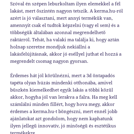
Szóval én szépen leburkoltam ilyen elemekkel a fél
lakást, mert őszintén nagyon tetszik. A kerma.hu-ról
azért is jó választani, mert annyi termékük van,
amennyit csak el tudtok képzelni (vagy el sem) és a
többségük általában azonnal megrendelhető
raktárról. Tehát, ha valaki ma találja ki, hogy aztán
holnap szeretne mondjuk nekiállni a
lakásfelújításnak, akkor jó eséllyel juthat el hozzá a
megrendelt csomag nagyon gyorsan.
Érdemes hát jól körülnézni, mert a 3d öntapadós
tapéta olyan húzás mindenki otthonába, amivel
büszkén kiemelkedhet egyik lakás a többi közül
akkor, hogyha jól van lerakva a falra. Ha meg kell
számlálni minden fillért, hogy hova megy, akkor
érdemes a kerma.hu-t böngészni, mert ennél jobb
ajánlatokat azt gondolom, hogy nem kaphatunk
ilyen jellegű innovatív, jó minőségű és esztétikus
termékekre.