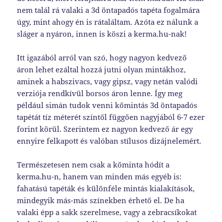
nem talál rá valaki a 3d öntapadós tapéta fogalmára
úgy, mint ahogy én is rátaláltam. Azóta ez nálunk a
sláger a nyáron, innen is köszi a kerma.hu-nak!
Itt igazából arról van szó, hogy nagyon kedvező
áron lehet ezáltal hozzá jutni olyan mintákhoz,
aminek a habszivacs, vagy gipsz, vagy netán valódi
verziója rendkívül borsos áron lenne. Így meg
például simán tudok venni kőmintás 3d öntapadós
tapétát tíz méterét színtől függően nagyjából 6-7 ezer
forint körül. Szerintem ez nagyon kedvező ár egy
ennyire felkapott és valóban stílusos dizájnelemért.
Természetesen nem csak a kőminta hódít a
kerma.hu-n, hanem van minden más egyéb is:
fahatású tapéták és különféle mintás kialakítások,
mindegyik más-más színekben érhető el. De ha
valaki épp a sakk szerelmese, vagy a zebracsíkokat