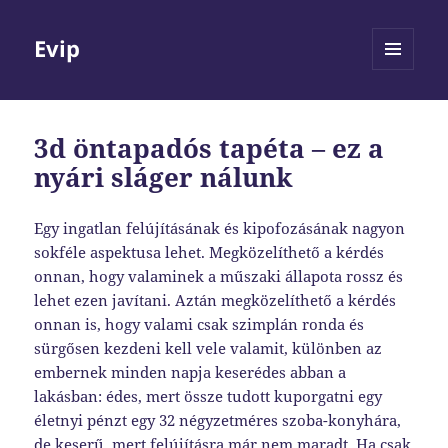
Evip
MENÜ
ÉS
WIDGETEK
3d öntapadós tapéta – ez a
nyári sláger nálunk
Egy ingatlan felújításának és kipofozásának nagyon
sokféle aspektusa lehet. Megközelíthető a kérdés
onnan, hogy valaminek a műszaki állapota rossz és
lehet ezen javítani. Aztán megközelíthető a kérdés
onnan is, hogy valami csak szimplán ronda és
sürgősen kezdeni kell vele valamit, különben az
embernek minden napja keserédes abban a
lakásban: édes, mert össze tudott kuporgatni egy
életnyi pénzt egy 32 négyzetméres szoba-konyhára,
de keserű, mert felújításra már nem maradt. Ha csak