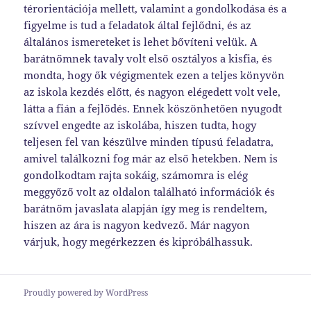
térorientációja mellett, valamint a gondolkodása és a
figyelme is tud a feladatok által fejlődni, és az
általános ismereteket is lehet bővíteni velük. A
barátnőmnek tavaly volt első osztályos a kisfia, és
mondta, hogy ők végigmentek ezen a teljes könyvön
az iskola kezdés előtt, és nagyon elégedett volt vele,
látta a fián a fejlődés. Ennek köszönhetően nyugodt
szívvel engedte az iskolába, hiszen tudta, hogy
teljesen fel van készülve minden típusú feladatra,
amivel találkozni fog már az első hetekben. Nem is
gondolkodtam rajta sokáig, számomra is elég
meggyőző volt az oldalon található információk és
barátnőm javaslata alapján így meg is rendeltem,
hiszen az ára is nagyon kedvező. Már nagyon
várjuk, hogy megérkezzen és kipróbálhassuk.
Proudly powered by WordPress