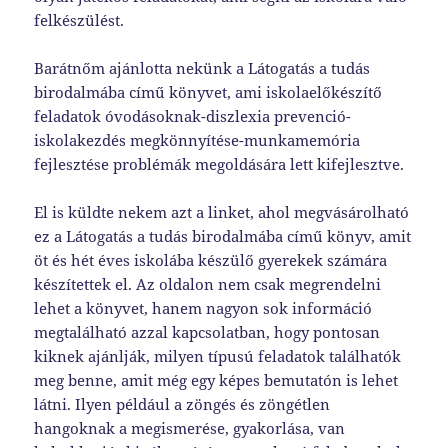
felkészülést.
Barátnőm ajánlotta nekünk a Látogatás a tudás
birodalmába című könyvet, ami iskolaelőkészítő
feladatok óvodásoknak-diszlexia prevenció-
iskolakezdés megkönnyítése-munkamemória
fejlesztése problémák megoldására lett kifejlesztve.
El is küldte nekem azt a linket, ahol megvásárolható
ez a Látogatás a tudás birodalmába című könyv, amit
öt és hét éves iskolába készülő gyerekek számára
készítettek el. Az oldalon nem csak megrendelni
lehet a könyvet, hanem nagyon sok információ
megtalálható azzal kapcsolatban, hogy pontosan
kiknek ajánlják, milyen típusú feladatok találhatók
meg benne, amit még egy képes bemutatón is lehet
látni. Ilyen például a zöngés és zöngétlen
hangoknak a megismerése, gyakorlása, van