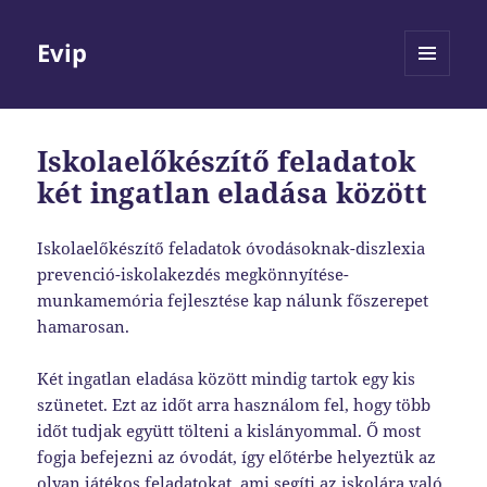
Evip
MENÜ
ÉS
WIDGETEK
Iskolaelőkészítő feladatok
két ingatlan eladása között
Iskolaelőkészítő feladatok óvodásoknak-diszlexia
prevenció-iskolakezdés megkönnyítése-
munkamemória fejlesztése kap nálunk főszerepet
hamarosan.
Két ingatlan eladása között mindig tartok egy kis
szünetet. Ezt az időt arra használom fel, hogy több
időt tudjak együtt tölteni a kislányommal. Ő most
fogja befejezni az óvodát, így előtérbe helyeztük az
olyan játékos feladatokat, ami segíti az iskolára való