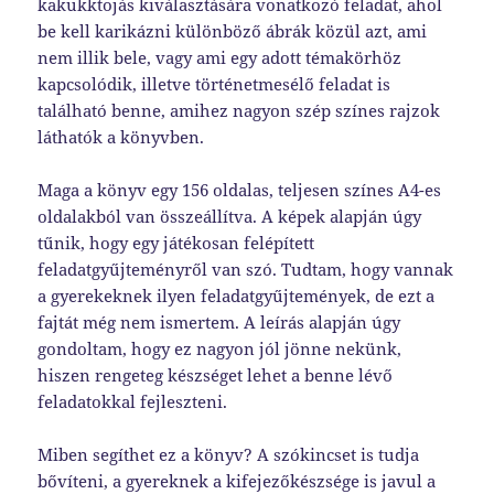
kakukktojás kiválasztására vonatkozó feladat, ahol
be kell karikázni különböző ábrák közül azt, ami
nem illik bele, vagy ami egy adott témakörhöz
kapcsolódik, illetve történetmesélő feladat is
található benne, amihez nagyon szép színes rajzok
láthatók a könyvben.
Maga a könyv egy 156 oldalas, teljesen színes A4-es
oldalakból van összeállítva. A képek alapján úgy
tűnik, hogy egy játékosan felépített
feladatgyűjteményről van szó. Tudtam, hogy vannak
a gyerekeknek ilyen feladatgyűjtemények, de ezt a
fajtát még nem ismertem. A leírás alapján úgy
gondoltam, hogy ez nagyon jól jönne nekünk,
hiszen rengeteg készséget lehet a benne lévő
feladatokkal fejleszteni.
Miben segíthet ez a könyv? A szókincset is tudja
bővíteni, a gyereknek a kifejezőkészsége is javul a