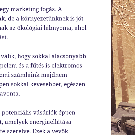
egy marketing fogás. A
, de a környezetünknek is jót
nak az ökológiai lábnyoma, ahol
st.
 válik, hogy sokkal alacsonyabb
pelem és a fűtés is elektromos
üzemi számláink majdnem
pen sokkal kevesebbet, egészen
havonta.
a potenciális vásárlók éppen
at, amelyek energiaellátása
elszerelve. Ezek a vevők