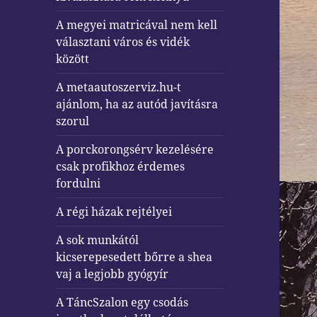
A megyei matricával nem kell
választani város és vidék
között
A metaautoszerviz.hu-t
ajánlom, ha az autód javításra
szorul
A porckorongsérv kezelésére
csak profikhoz érdemes
fordulni
A régi házak rejtélyei
A sok munkától
kicserepesedett bőrre a shea
vaj a legjobb gyógyír
A TáncSzalon egy csodás