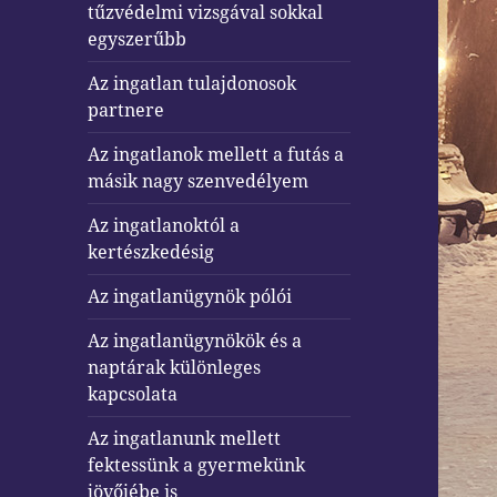
tűzvédelmi vizsgával sokkal
egyszerűbb
Az ingatlan tulajdonosok
partnere
Az ingatlanok mellett a futás a
másik nagy szenvedélyem
Az ingatlanoktól a
kertészkedésig
Az ingatlanügynök pólói
Az ingatlanügynökök és a
naptárak különleges
kapcsolata
Az ingatlanunk mellett
fektessünk a gyermekünk
jövőjébe is