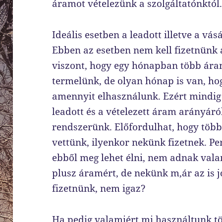
áramot vételezünk a szolgáltatónktól
Ideális esetben a leadott illetve a vá
Ebben az esetben nem kell fizetnünk 
viszont, hogy egy hónapban több ár
termelünk, de olyan hónap is van, h
amennyit elhasználunk. Ezért mindig
leadott és a vételezett áram arányáró
rendszerünk. Előfordulhat, hogy töb
vettünk, ilyenkor nekünk fizetnek. Pe
ebből meg lehet élni, nem adnak valam
plusz áramért, de nekünk m,ár az is j
fizetnünk, nem igaz?
Ha pedig valamiért mi használtunk t