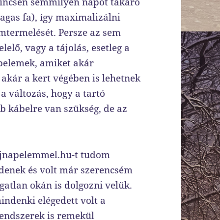
a nincsen semmilyen napot takaró
gas fa), így maximalizálni
mtermelését. Persze az sem
elő, vagy a tájolás, esetleg a
pelemek, amiket akár
y akár a kert végében is lehetnek
a változás, hogy a tartó
több kábelre van szükség, de az
oljnapelemmel.hu-t tudom
ldenek és volt már szerencsém
atlan okán is dolgozni velük.
ndenki elégedett volt a
rendszerek is remekül