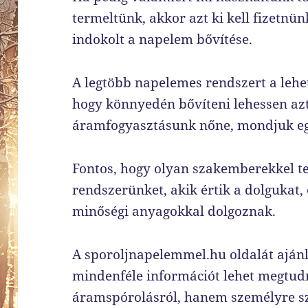
termeltünk, akkor azt ki kell fizetnü
indokolt a napelem bővítése.
A legtöbb napelemes rendszert a lehet
hogy könnyedén bővíteni lehessen azt
áramfogyasztásunk nőne, mondjuk egy
Fontos, hogy olyan szakemberekkel t
rendszerünket, akik értik a dolgukat
minőségi anyagokkal dolgoznak.
A sporoljnapelemmel.hu oldalát ajánl
mindenféle információt lehet megtud
áramspórolásról, hanem személyre sza