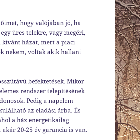
őimet, hogy valójában jó, ha
egy üres telekre, vagy megéri,
 kívánt házat, mert a piaci
ek nekem, voltak akik hallani
sszútávú befektetések. Mikor
pelemes rendszer telepítésének
jdonosok. Pedig a
napelem
ulálható az eladási árba. És
ahol a ház energetikailag
 akár 20-25 év garancia is van.