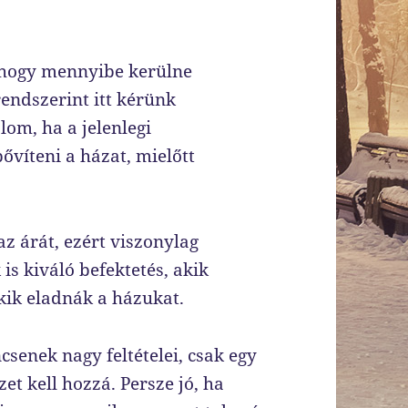
, hogy mennyibe kerülne
rendszerint itt kérünk
lom, ha a jelenlegi
víteni a házat, mielőtt
az árát, ezért viszonylag
is kiváló befektetés, akik
akik eladnák a házukat.
senek nagy feltételei, csak egy
et kell hozzá. Persze jó, ha