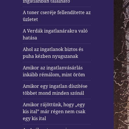
ingatlanban található
A toner cseréje fellendítette az
üzletet
A Verdák ingatlanárakra való
hatása
Ahol az ingatlanok biztos és
puha kézben nyugszanak
Amikor az ingatlanvásárlás
inkább rémálom, mint öröm
Amikor egy ingatlan díszítése
többet mond minden szónál
Amikor rájöttünk, hogy „egy
kis ital” már régen nem csak
egy kis ital