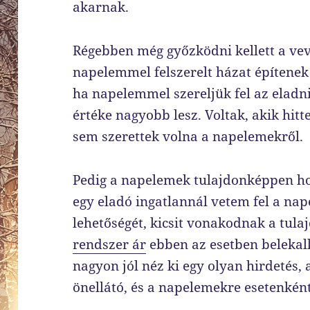
akarnak.
Régebben még győzködni kellett a vev
napelemmel felszerelt házat építenek 
ha napelemmel szereljük fel az eladni
értéke nagyobb lesz. Voltak, akik hitt
sem szerettek volna a napelemekről.
Pedig a napelemek tulajdonképpen ho
egy eladó ingatlannál vetem fel a na
lehetőségét, kicsit vonakodnak a tula
rendszer ár
ebben az esetben belekalk
nagyon jól néz ki egy olyan hirdetés, 
önellátó, és a napelemekre esetenként