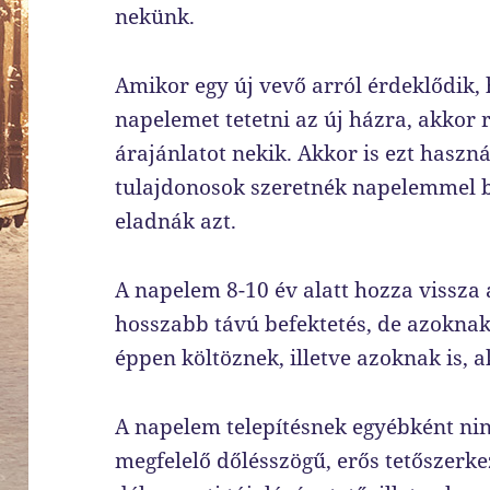
nekünk.
Amikor egy új vevő arról érdeklődik
napelemet tetetni az új házra, akkor 
árajánlatot nekik. Akkor is ezt haszná
tulajdonosok szeretnék napelemmel bő
eladnák azt.
A napelem 8-10 év alatt hozza vissza 
hosszabb távú befektetés, de azoknak 
éppen költöznek, illetve azoknak is, 
A napelem telepítésnek egyébként ninc
megfelelő dőlésszögű, erős tetőszerkez