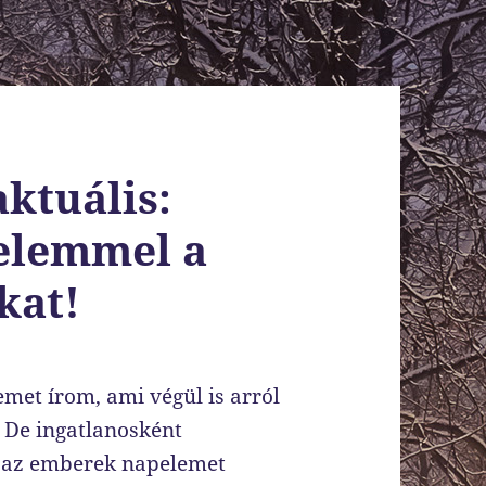
ktuális:
elemmel a
kat!
et írom, ami végül is arról
 De ingatlanosként
y az emberek napelemet