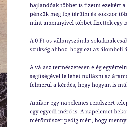
hajlandóak többet is fizetni ezekért a
pénzük meg fog térülni és sokszor tö
mint amennyivel többet fizettek egy 
A 0 Ft-os villanyszámla sokaknak csáb
szükség ahhoz, hogy ezt az álombeli á
A válasz természetesen elég egyérte
segítségével le lehet nullázni az ára
felmerül a kérdés, hogy hogyan is m
Amikor egy napelemes rendszert telep
egy egyedi mérő is. A napelemet bekö
mérőműszer pedig méri, hogy mennyi