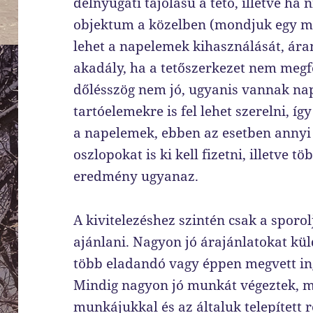
délnyugati tájolású a tető, illetve h
objektum a közelben (mondjuk egy ma
lehet a napelemek kihasználását, ára
akadály, ha a tetőszerkezet nem megfel
dőlésszög nem jó, ugyanis vannak na
tartóelemekre is fel lehet szerelni, íg
a napelemek, ebben az esetben annyi 
oszlopokat is ki kell fizetni, illetve 
eredmény ugyanaz.
A kivitelezéshez szintén csak a spor
ajánlani. Nagyon jó árajánlatokat kü
több eladandó vagy éppen megvett ing
Mindig nagyon jó munkát végeztek, mi
munkájukkal és az általuk telepített 