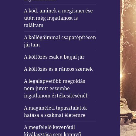
A kód, aminek a megismerése
után még ingatlanost is
találtam
A kollégáimmal csapatépítésen
jártam
A költözés csak a bajjal jár
A költözés és a ráncos szemek
A legalapvetőbb megoldás
nem jutott eszembe
ingatlanom értékesítésénél!
A magánéleti tapasztalatok
hatása a szakmai életemre
A megfelelő keverőtál
kiválasztása sem könnyű