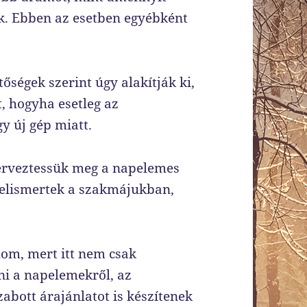
nk. Ebben az esetben egyébként
őségek szerint úgy alakítják ki,
, hogyha esetleg az
 új gép miatt.
erveztessük meg a napelemes
, elismertek a szakmájukban,
om, mert itt nem csak
ni a napelemekről, az
bott árajánlatot is készítenek