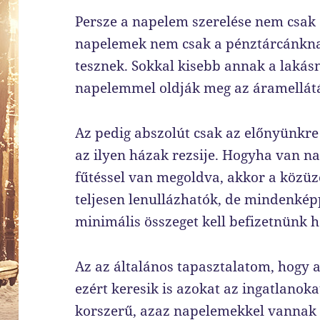
Persze a napelem szerelése nem csak 
napelemek nem csak a pénztárcánknak
tesznek. Sokkal kisebb annak a lakás
napelemmel oldják meg az áramellátá
Az pedig abszolút csak az előnyünkre
az ilyen házak rezsije. Hogyha van na
fűtéssel van megoldva, akkor a köz
teljesen lenullázhatók, de mindenkép
minimális összeget kell befizetnünk 
Az az általános tapasztalatom, hogy 
ezért keresik is azokat az ingatlanok
korszerű, azaz napelemekkel vannak f