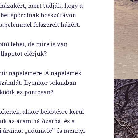
 házakért, mert tudják, hogy a
bbet spórolnak hosszútávon
napelemmel felszerelt házért.
ító lehet, de mire is van
llapotot elérjük?
lmű: napelemere. A napelemek
mszámlát. Ilyenkor sokakban
űködik ez pontosan?
ítenek, akkor bekötésre kerül
tik az áram hálózatba, és a
 áramot „adunk le” és mennyi