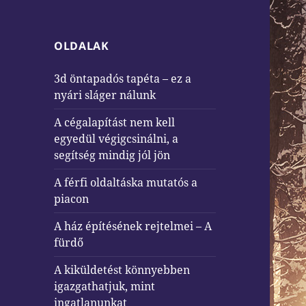
OLDALAK
3d öntapadós tapéta – ez a
nyári sláger nálunk
A cégalapítást nem kell
egyedül végigcsinálni, a
segítség mindig jól jön
A férfi oldaltáska mutatós a
piacon
A ház építésének rejtelmei – A
fürdő
A kiküldetést könnyebben
igazgathatjuk, mint
ingatlanunkat