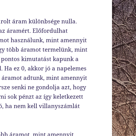
.
sárolt áram különbsége nulla.
az áramért. Előfordulhat
amot használunk, mint amennyit
ogy több áramot termelünk, mint
 pontos kimutatást kapunk a
l. Ha ez 0, akkor jó a napelemes
b áramot adtunk, mint amennyit
rsze senki ne gondolja azt, hogy
i sok pénzt az így keletkezett
ó, ha nem kell villanyszámlát
öbb áramot, mint amennyit