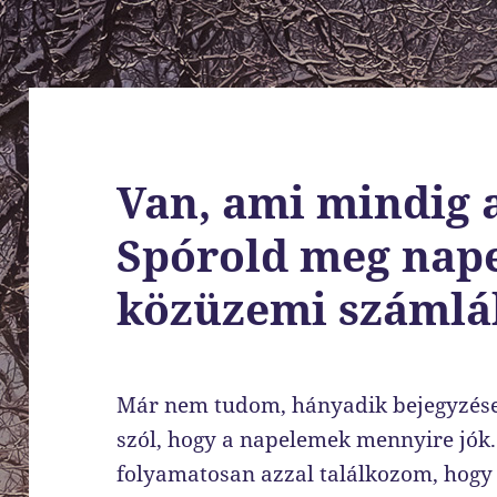
Van, ami mindig a
Spórold meg nap
közüzemi számlá
Már nem tudom, hányadik bejegyzésem
szól, hogy a napelemek mennyire jók.
folyamatosan azzal találkozom, hog