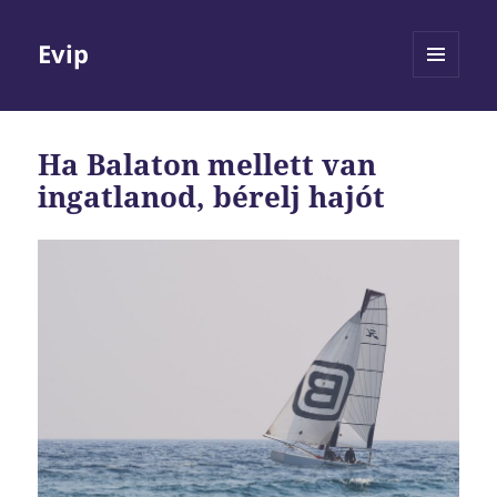
Evip
MENÜ
ÉS
WIDGETEK
Ha Balaton mellett van
ingatlanod, bérelj hajót