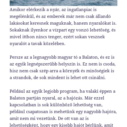
Amikor elérkezik a nyár, az ingatlanpiac is
megélénkül, és az emberek már nem csak állandó
lakásokat keresnek maguknak, hanem nyaralókat is.
Sokaknak ilyenkor a vízpart egy vonzó lehetőség, és
mivel itthon nincs tenger, ezért sokan vesznek
nyaralót a tavak közelében.
Persze az a legnagyobb magyar tó a Balaton, és ez is
az egyik legnépszerűbb helyszín is. Ez nem is csoda,
hisz nem csak szép arra a környék és minőségiek is
a strandok, de sok mindent is lehet ott csinálni.
Például az egyik legjobb program, ha valaki éppen a
Balaton partján nyaral, az a hajózás. Már ezzel
kapcsolatban is sok különböző lehetőség van,
például csapatosan is mehetünk egy nagyobb hajóra,
amit nem mi vezetünk. De ott van az is
lehetőségként, hogy egy kisebb hajót bérlünk, amit