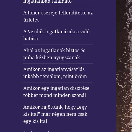
ingatlanban található
A toner cseréje fellendítette az
üzletet
A Verdák ingatlanárakra való
hatása
Ahol az ingatlanok biztos és
puha kézben nyugszanak
Amikor az ingatlanvásárlás
inkább rémálom, mint öröm
Amikor egy ingatlan díszítése
többet mond minden szónál
Amikor rájöttünk, hogy „egy
kis ital” már régen nem csak
egy kis ital