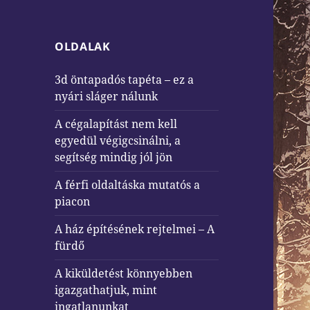
OLDALAK
3d öntapadós tapéta – ez a
nyári sláger nálunk
A cégalapítást nem kell
egyedül végigcsinálni, a
segítség mindig jól jön
A férfi oldaltáska mutatós a
piacon
A ház építésének rejtelmei – A
fürdő
A kiküldetést könnyebben
igazgathatjuk, mint
ingatlanunkat