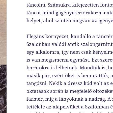
táncolni. Számukra kifejezetten fonto
táncot mindig igényes szórakozásnak g
helyet, ahol szintén megvan az igénye
Elegáns környezet, kandalló a táncté
Szalonban valódi antik szalongarnitú
egy alkalomra, így nem csak kényelm
is van megismerni egymást. Ezt szeret
barátokra is lelhetnek. Mondták is, ho
másik pár, ezért őket is bemutatták, 
tangózni. Nekik a dressz kód volt az
oktatások során is megfelelő öltözéket 
farmer, míg a lányoknak a nadrág. A 
tették le az alapelvüket a Szalonban és