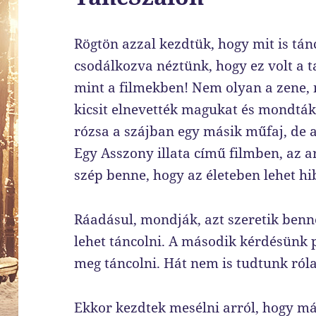
Rögtön azzal kezdtük, hogy mit is tán
csodálkozva néztünk, hogy ez volt a 
mint a filmekben! Nem olyan a zene,
kicsit elnevették magukat és mondták
rózsa a szájban egy másik műfaj, de 
Egy Asszony illata című filmben, az a
szép benne, hogy az életeben lehet h
Ráadásul, mondják, azt szeretik benn
lehet táncolni. A második kérdésünk p
meg táncolni. Hát nem is tudtunk róla
Ekkor kezdtek mesélni arról, hogy má