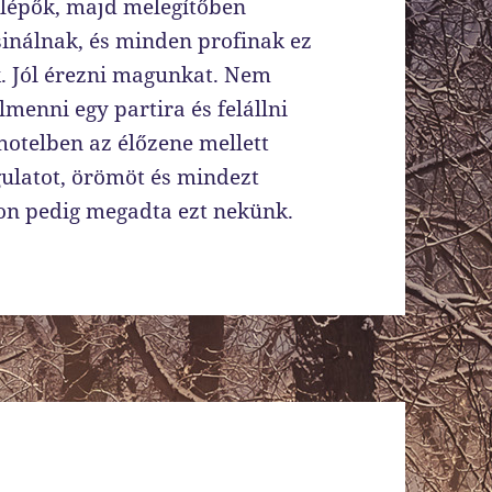
ellépők, majd melegítőben
sinálnak, és minden profinak ez
k. Jól érezni magunkat. Nem
lmenni egy partira és felállni
hotelben az élőzene mellett
gulatot, örömöt és mindezt
on pedig megadta ezt nekünk.