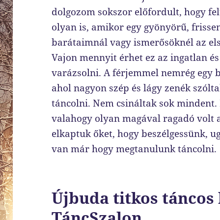
dolgozom sokszor előfordult, hogy fe
olyan is, amikor egy gyönyörű, frissen
barátaimnál vagy ismerősöknél az el
Vajon mennyit érhet ez az ingatlan é
varázsolni. A férjemmel nemrég egy b
ahol nagyon szép és lágy zenék szóltak
táncolni. Nem csináltak sok mindent.
valahogy olyan magával ragadó volt a
elkaptuk őket, hogy beszélgessünk, u
van már hogy megtanulunk táncolni.
Újbuda titkos táncos 
TáncSzalon