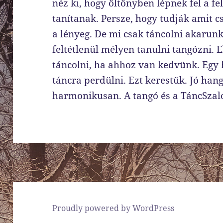
néz ki, hogy öltönyben lépnek fel a f
tanítanak. Persze, hogy tudják amit c
a lényeg. De mi csak táncolni akarun
feltétlenül mélyen tanulni tangózni. E
táncolni, ha ahhoz van kedvünk. Egy 
táncra perdülni. Ezt kerestük. Jó han
harmonikusan. A tangó és a TáncSzal
Proudly powered by WordPress