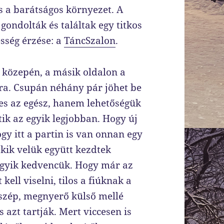
s a barátságos környezet. A
ondolták és találtak egy titkos
sség érzése: a
TáncSzalon
.
r közepén, a másik oldalon a
ra. Csupán néhány pár jöhet be
es az egész, hanem lehetőségük
ik az egyik legjobban. Hogy új
gy itt a partin is van onnan egy
akik velük együtt kezdtek
 egyik kedvencük. Hogy már az
kell viselni, tilos a fiúknak a
szép, megnyerő külső mellé
 azt tartják. Mert viccesen is