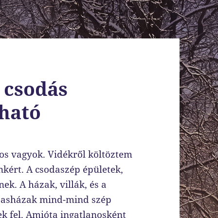
 csodás
lható
os vagyok. Vidékről költöztem
nkért. A csodaszép épületek,
k. A házak, villák, és a
rsasházak mind-mind szép
ek fel. Amióta ingatlanosként