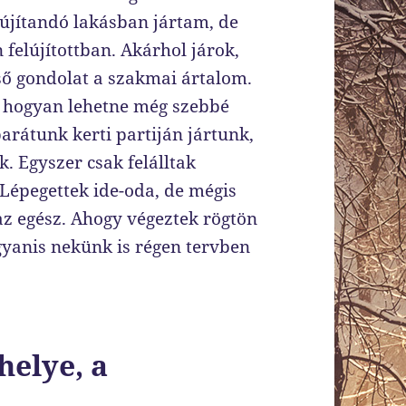
lújítandó lakásban jártam, de
 felújítottban. Akárhol járok,
ső gondolat a szakmai ártalom.
s hogyan lehetne még szebbé
arátunk kerti partiján jártunk,
. Egyszer csak felálltak
 Lépegettek ide-oda, de mégis
z egész. Ahogy végeztek rögtön
gyanis nekünk is régen tervben
helye, a