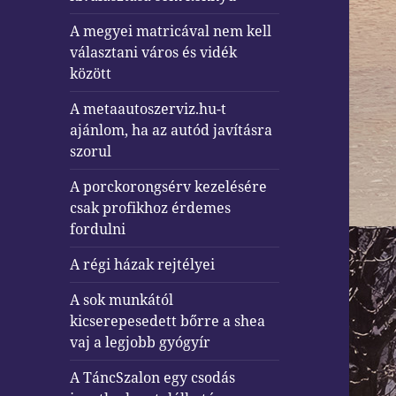
A megyei matricával nem kell
választani város és vidék
között
A metaautoszerviz.hu-t
ajánlom, ha az autód javításra
szorul
A porckorongsérv kezelésére
csak profikhoz érdemes
fordulni
A régi házak rejtélyei
A sok munkától
kicserepesedett bőrre a shea
vaj a legjobb gyógyír
A TáncSzalon egy csodás