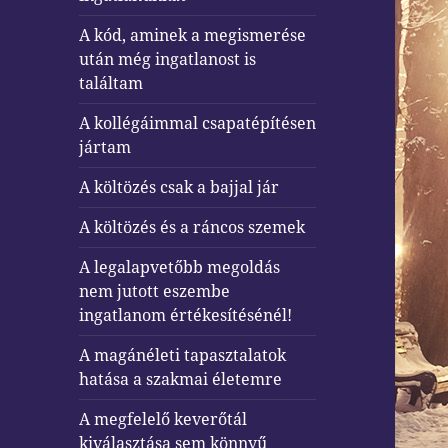
A kód, aminek a megismerése
után még ingatlanost is
találtam
A kollégáimmal csapatépítésen
jártam
A költözés csak a bajjal jár
A költözés és a ráncos szemek
A legalapvetőbb megoldás
nem jutott eszembe
ingatlanom értékesítésénél!
A magánéleti tapasztalatok
hatása a szakmai életemre
A megfelelő keverőtál
kiválasztása sem könnyű