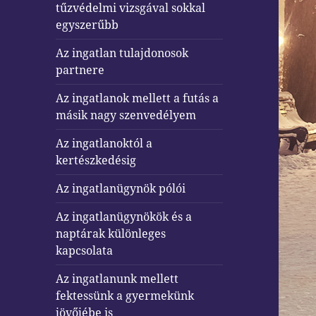
tűzvédelmi vizsgával sokkal
egyszerűbb
Az ingatlan tulajdonosok
partnere
Az ingatlanok mellett a futás a
másik nagy szenvedélyem
Az ingatlanoktól a
kertészkedésig
Az ingatlanügynök pólói
Az ingatlanügynökök és a
naptárak különleges
kapcsolata
Az ingatlanunk mellett
fektessünk a gyermekünk
jövőjébe is