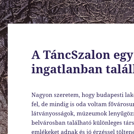
A TáncSzalon egy
ingatlanban talá
Nagyon szeretem, hogy budapesti lak
fel, de mindig is oda voltam fővárosu
látványosságok, múzeumok lenyűgözne
belvárosban található különleges tá
emlékeket adnak és jó érzéssel tölten