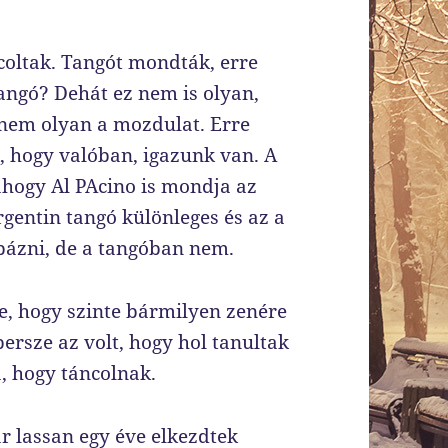
coltak. Tangót mondták, erre
tangó? Dehát ez nem is olyan,
 nem olyan a mozdulat. Erre
, hogy valóban, igazunk van. A
ahogy Al PAcino is mondja az
rgentin tangó különleges és az a
ibázni, de a tangóban nem.
e, hogy szinte bármilyen zenére
ersze az volt, hogy hol tanultak
, hogy táncolnak.
r lassan egy éve elkezdtek