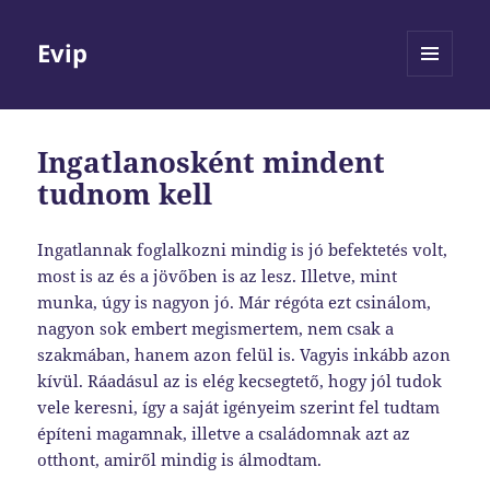
Evip
MENÜ
ÉS
WIDGETEK
Ingatlanosként mindent
tudnom kell
Ingatlannak foglalkozni mindig is jó befektetés volt,
most is az és a jövőben is az lesz. Illetve, mint
munka, úgy is nagyon jó. Már régóta ezt csinálom,
nagyon sok embert megismertem, nem csak a
szakmában, hanem azon felül is. Vagyis inkább azon
kívül. Ráadásul az is elég kecsegtető, hogy jól tudok
vele keresni, így a saját igényeim szerint fel tudtam
építeni magamnak, illetve a családomnak azt az
otthont, amiről mindig is álmodtam.