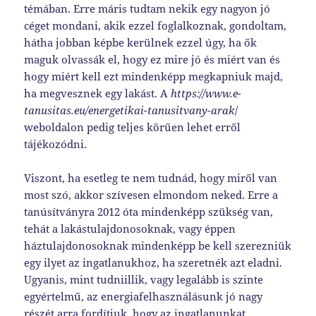
témában. Erre máris tudtam nekik egy nagyon jó
céget mondani, akik ezzel foglalkoznak, gondoltam,
hátha jobban képbe kerülnek ezzel úgy, ha ők
maguk olvassák el, hogy ez mire jó és miért van és
hogy miért kell ezt mindenképp megkapniuk majd,
ha megvesznek egy lakást. A
https://www.e-
tanusitas.eu/energetikai-tanusitvany-arak
/
weboldalon pedig teljes körűen lehet erről
tájékozódni.
Viszont, ha esetleg te nem tudnád, hogy miről van
most szó, akkor szívesen elmondom neked. Erre a
tanúsítványra 2012 óta mindenképp szükség van,
tehát a lakástulajdonosoknak, vagy éppen
háztulajdonosoknak mindenképp be kell szerezniük
egy ilyet az ingatlanukhoz, ha szeretnék azt eladni.
Ugyanis, mint tudniillik, vagy legalább is szinte
egyértelmű, az energiafelhasználásunk jó nagy
részét arra fordítjuk, hogy az ingatlanunkat