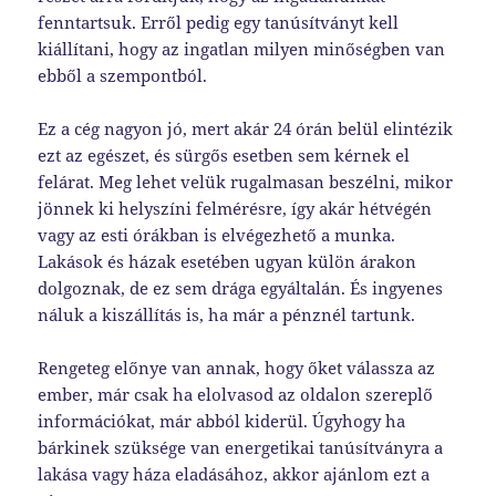
fenntartsuk. Erről pedig egy tanúsítványt kell
kiállítani, hogy az ingatlan milyen minőségben van
ebből a szempontból.
Ez a cég nagyon jó, mert akár 24 órán belül elintézik
ezt az egészet, és sürgős esetben sem kérnek el
felárat. Meg lehet velük rugalmasan beszélni, mikor
jönnek ki helyszíni felmérésre, így akár hétvégén
vagy az esti órákban is elvégezhető a munka.
Lakások és házak esetében ugyan külön árakon
dolgoznak, de ez sem drága egyáltalán. És ingyenes
náluk a kiszállítás is, ha már a pénznél tartunk.
Rengeteg előnye van annak, hogy őket válassza az
ember, már csak ha elolvasod az oldalon szereplő
információkat, már abból kiderül. Úgyhogy ha
bárkinek szüksége van energetikai tanúsítványra a
lakása vagy háza eladásához, akkor ajánlom ezt a