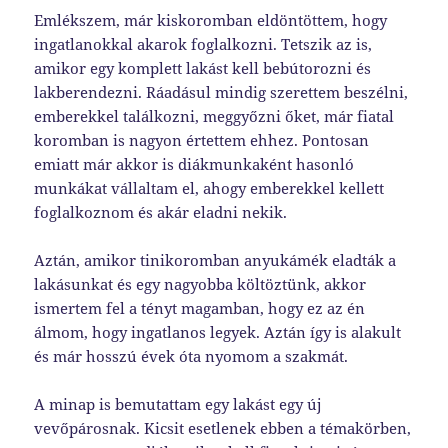
Emlékszem, már kiskoromban eldöntöttem, hogy
ingatlanokkal akarok foglalkozni. Tetszik az is,
amikor egy komplett lakást kell bebútorozni és
lakberendezni. Ráadásul mindig szerettem beszélni,
emberekkel találkozni, meggyőzni őket, már fiatal
koromban is nagyon értettem ehhez. Pontosan
emiatt már akkor is diákmunkaként hasonló
munkákat vállaltam el, ahogy emberekkel kellett
foglalkoznom és akár eladni nekik.
Aztán, amikor tinikoromban anyukámék eladták a
lakásunkat és egy nagyobba költöztünk, akkor
ismertem fel a tényt magamban, hogy ez az én
álmom, hogy ingatlanos legyek. Aztán így is alakult
és már hosszú évek óta nyomom a szakmát.
A minap is bemutattam egy lakást egy új
vevőpárosnak. Kicsit esetlenek ebben a témakörben,