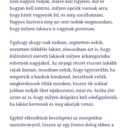
nem nagyon tudják, mikre kell figyelni, mit és
hogyan kell intézni, milyen opciók vannak arra,
hogy hitelt vegyenek fel, és még sorolhatnám.
Nagyon biztosra még azt sem tudták megmondani,
hogy milyen lakásra is vágynak pontosan.
Úgyhogy ahogy csak tudtam, segítettem nekik,
mutattam többféle lakást, elmondtam azt is, hogy
különböző méretű lakások milyen árkategóriába
eshetnek nagyjából. Az anyagi részét viszont inkább
rájuk bíztam, mondtam nekik, hogy egyszerűbb, ha
megnézik a bankok kínálatait, beszélnek velük,
megkérdeznek tőlük mindent, hiszen ők sokkal
jobban tudják őket tájékoztatni, mint én. Szóba jött
aztán az is, hogy milyen dolgokra kell odafigyelniük,
ha lakást keresnek és meg akarják venni.
Egyből elkezdtünk beszélgetni az energetikai
tanúsítványról, hiszen az egy fontos dolog ebben a