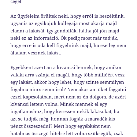
céget.
Az ügyfeleim örültek neki, hogy erről is beszéltünk,
ugyanis az egyikőjük kollégája most akarja majd
eladni a lakását, így gondolták, hátha jól jön majd
neki ez az információ. Ők pedig most már tudják,
hogy erre is oda kell figyelniük majd, ha esetleg nem
általam vesznek lakást.
Egyébként azért arra kíváncsi lennék, hogy amikor
valaki arra szánja el magát, hogy több millióért vesz
egy lakást, akkor hogy lehet, hogy szinte semmilyen
fogalma nincs semmiről? Nem akartam őket faggatni
ezzel kapcsolatban, mert nem az én dolgom, de azért
kíváncsi lettem volna. Minek mennek el egy
ingatlanoshoz, hogy keressen nekik lakásokat, ha
azt se tudják még, honnan fogják a maradék kis
pénzt összeszedni? Mert hogy egyébként nem
hatalmas összegű hitelre lett volna szükségük, csak