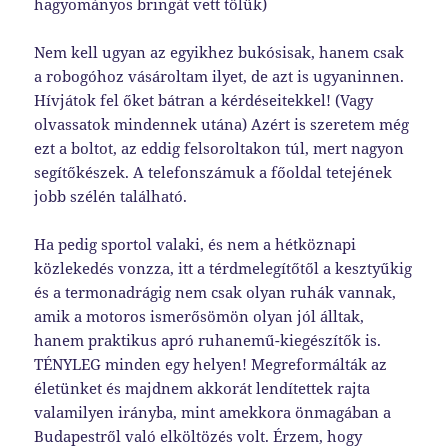
hagyományos bringát vett tőlük)
Nem kell ugyan az egyikhez bukósisak, hanem csak
a robogóhoz vásároltam ilyet, de azt is ugyaninnen.
Hívjátok fel őket bátran a kérdéseitekkel! (Vagy
olvassatok mindennek utána) Azért is szeretem még
ezt a boltot, az eddig felsoroltakon túl, mert nagyon
segítőkészek. A telefonszámuk a főoldal tetejének
jobb szélén található.
Ha pedig sportol valaki, és nem a hétköznapi
közlekedés vonzza, itt a térdmelegítőtől a kesztyűkig
és a termonadrágig nem csak olyan ruhák vannak,
amik a motoros ismerősömön olyan jól álltak,
hanem praktikus apró ruhanemű-kiegészítők is.
TÉNYLEG minden egy helyen! Megreformálták az
életünket és majdnem akkorát lendítettek rajta
valamilyen irányba, mint amekkora önmagában a
Budapestről való elköltözés volt. Érzem, hogy