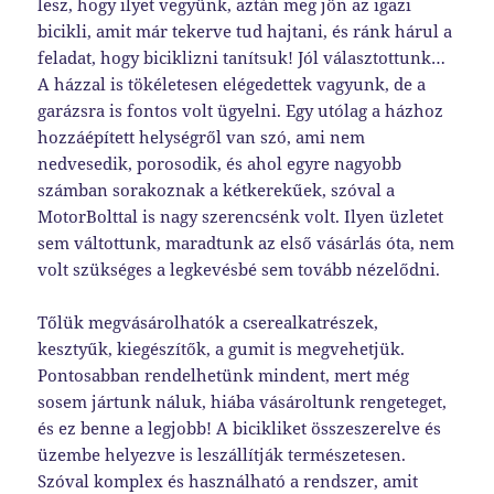
lesz, hogy ilyet vegyünk, aztán meg jön az igazi
bicikli, amit már tekerve tud hajtani, és ránk hárul a
feladat, hogy biciklizni tanítsuk! Jól választottunk…
A házzal is tökéletesen elégedettek vagyunk, de a
garázsra is fontos volt ügyelni. Egy utólag a házhoz
hozzáépített helységről van szó, ami nem
nedvesedik, porosodik, és ahol egyre nagyobb
számban sorakoznak a kétkerekűek, szóval a
MotorBolttal is nagy szerencsénk volt. Ilyen üzletet
sem váltottunk, maradtunk az első vásárlás óta, nem
volt szükséges a legkevésbé sem tovább nézelődni.
Tőlük megvásárolhatók a cserealkatrészek,
kesztyűk, kiegészítők, a gumit is megvehetjük.
Pontosabban rendelhetünk mindent, mert még
sosem jártunk náluk, hiába vásároltunk rengeteget,
és ez benne a legjobb! A bicikliket összeszerelve és
üzembe helyezve is leszállítják természetesen.
Szóval komplex és használható a rendszer, amit