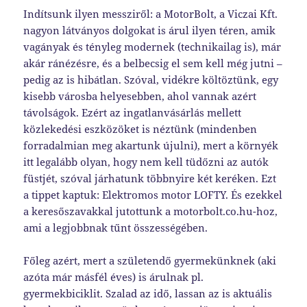
Indítsunk ilyen messziről: a MotorBolt, a Viczai Kft.
nagyon látványos dolgokat is árul ilyen téren, amik
vagányak és tényleg modernek (technikailag is), már
akár ránézésre, és a belbecsig el sem kell még jutni –
pedig az is hibátlan. Szóval, vidékre költöztünk, egy
kisebb városba helyesebben, ahol vannak azért
távolságok. Ezért az ingatlanvásárlás mellett
közlekedési eszközöket is néztünk (mindenben
forradalmian meg akartunk újulni), mert a környék
itt legalább olyan, hogy nem kell tüdőzni az autók
füstjét, szóval járhatunk többnyire két keréken. Ezt
a tippet kaptuk: Elektromos motor LOFTY. És ezekkel
a keresőszavakkal jutottunk a motorbolt.co.hu-hoz,
ami a legjobbnak tűnt összességében.
Főleg azért, mert a születendő gyermekünknek (aki
azóta már másfél éves) is árulnak pl.
gyermekbiciklit. Szalad az idő, lassan az is aktuális