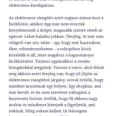
elektromos kerékpárom.
Az elektromos rásegítés azért nagyon mássá teszi a
biciklizést, amikor épp már nem érezzük
kényelmesnek a dolgot, magasabb szintre emeli az
egészet. Lehet haladni jobban. Tényleg, itt már más
világról van szó, talán – így, hogy már használom
őket, véleményezhetem – a robogóhoz kicsit
közelebb is áll, mint magához a hagyományos
biciklizéshez. Túrázni ugyanakkor a rendes
bringáinkkal megyünk. Viszont a város, ahol élünk
meg akkora azért tényleg van, hogy jól jöjjön az
elektromos rásegítésű járgány, szóval örülök, hogy
mindent árusítanak egy helyen. Egy shopban, ami
már bevált, és én nem szeretem váltogatni a
beszerzési forrást, örülök, hogy ők ekkora nagy
áruház és mindenre kiterjedt a figyelmük, ami
nekünk, főleg nekem kellett. (A feleségem