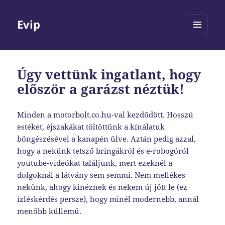
Evip
MENÜ
ÉS
WIDGETEK
Úgy vettünk ingatlant, hogy
először a garázst néztük!
Minden a motorbolt.co.hu-val kezdődött. Hosszú
estéket, éjszakákat töltöttünk a kínálatuk
böngészésével a kanapén ülve. Aztán pedig azzal,
hogy a nekünk tetsző bringákról és e-robogóról
youtube-videókat találjunk, mert ezeknél a
dolgoknál a látvány sem semmi. Nem mellékes
nekünk, ahogy kinéznek és nekem új jött le (ez
ízléskérdés persze), hogy minél modernebb, annál
menőbb küllemű.