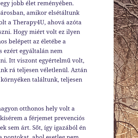
t egy jobb élet reményében.
városban, amikor elsétáltunk
volt a Therapy4U, ahová azóta
ni. Hogy miért volt ez ilyen
os belépett az életébe a
és ezért egyáltalán nem
. Itt viszont egyértelmű volt,
nk rá teljesen véletlenül. Aztán
 környéken találtunk, teljesen
agyon otthonos hely volt a
kísérem a férjemet prevenciós
nek sem árt. Sőt, így igazából én
a pontokat, ahol esetleg nem