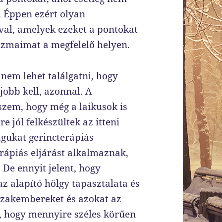
. Éppen ezért olyan
val, amelyek ezeket a pontokat
 izmaimat a megfelelő helyen.
 nem lehet találgatni, hogy
jobb kell, azonnal. A
szem, hogy még a laikusok is
 jól felkészültek az itteni
gukat gerincterápiás
rápiás eljárást alkalmaznak,
De ennyit jelent, hogy
z alapító hölgy tapasztalata és
szakembereket és azokat az
n, hogy mennyire széles körűen