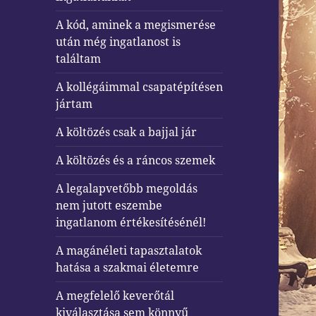
A kód, aminek a megismerése
után még ingatlanost is
találtam
A kollégáimmal csapatépítésen
jártam
A költözés csak a bajjal jár
A költözés és a ráncos szemek
A legalapvetőbb megoldás
nem jutott eszembe
ingatlanom értékesítésénél!
A magánéleti tapasztalatok
hatása a szakmai életemre
A megfelelő keverőtál
kiválasztása sem könnyű