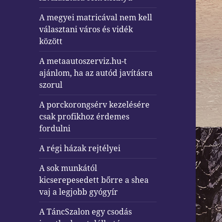
A megyei matricával nem kell
választani város és vidék
között
A metaautoszerviz.hu-t
ajánlom, ha az autód javításra
szorul
A porckorongsérv kezelésére
csak profikhoz érdemes
fordulni
A régi házak rejtélyei
A sok munkától
kicserepesedett bőrre a shea
vaj a legjobb gyógyír
A TáncSzalon egy csodás