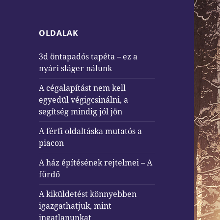
OLDALAK
3d öntapadós tapéta – ez a
nyári sláger nálunk
A cégalapítást nem kell
egyedül végigcsinálni, a
segítség mindig jól jön
A férfi oldaltáska mutatós a
piacon
A ház építésének rejtelmei – A
fürdő
A kiküldetést könnyebben
igazgathatjuk, mint
ingatlanunkat