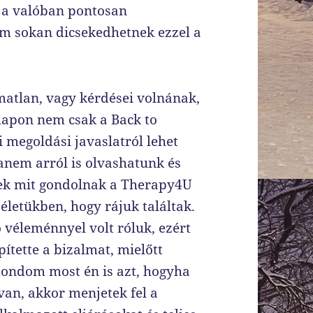
n a valóban pontosan
em sokan dicsekedhetnek ezzel a
matlan, vagy kérdései volnának,
nlapon nem csak a Back to
 megoldási javaslatról lehet
hanem arról is olvashatunk és
sek mit gondolnak a Therapy4U
 életükben, hogy rájuk találtak.
véleménnyel volt róluk, ezért
ítette a bizalmat, mielőtt
mondom most én is azt, hogyha
an, akkor menjetek fel a