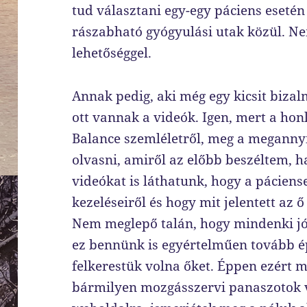
tud választani egy-egy páciens eseté
rászabható gyógyulási utak közül. N
lehetőséggel.
Annak pedig, aki még egy kicsit bizal
ott vannak a videók. Igen, mert a ho
Balance szemléletről, meg a megannyi
olvasni, amiről az előbb beszéltem, 
videókat is láthatunk, hogy a pácien
kezeléseiről és hogy mit jelentett az ő
Nem meglepő talán, hogy mindenki jó 
ez bennünk is egyértelműen tovább ép
felkerestük volna őket. Éppen ezért 
bármilyen mozgásszervi panaszotok v