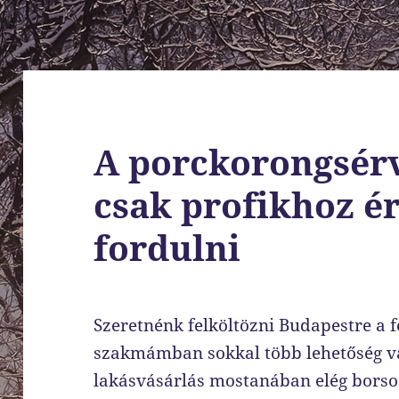
A porckorongsérv
csak profikhoz é
fordulni
Szeretnénk felköltözni Budapestre a 
szakmámban sokkal több lehetőség van
lakásvásárlás mostanában elég borso