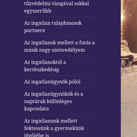
tűzvédelmi vizsgával sokkal
egyszerűbb
Az ingatlan tulajdonosok
partnere
Az ingatlanok mellett a futás a
másik nagy szenvedélyem
Az ingatlanoktól a
kertészkedésig
Az ingatlanügynök pólói
Az ingatlanügynökök és a
naptárak különleges
kapcsolata
Az ingatlanunk mellett
fektessünk a gyermekünk
jövőjébe is