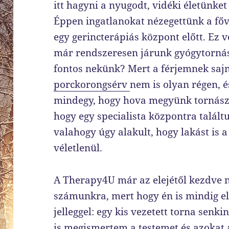
itt hagyni a nyugodt, vidéki életünke
Éppen ingatlanokat nézegettünk a fő
egy gerincterápiás központ előtt. Ez 
már rendszeresen járunk gyógytornász
fontos nekünk? Mert a férjemnek sajn
porckorongsérv
nem is olyan régen, 
mindegy, hogy hova megyünk tornászni
hogy egy specialista központra találtu
valahogy úgy alakult, hogy lakást is a
véletlenül.
A Therapy4U már az elejétől kezdve n
számunkra, mert hogy én is mindig el
jelleggel: egy kis vezetett torna senki
is megismertem a testemet és azokat 