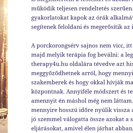
működik teljesen rendeltetés szerűen
gyakorlatokat kapok az órák alkalmá
segítenek feloldani és megerősítik az
A porckorongsérv sajnos nem vicc, itt
majd melyik terápia fog beválni: a leg
therapy4u.hu oldalára tévedve azt hi
meggyőződhetnek arról, hogy mennyire
szakemberek és hogy okkal hívják ma
központnak. Annyiféle módszert és te
amennyit én máshol még nem láttam. 
mennyire hosszú időre nyúlik vissza a
jó szemmel válogatta össze azokat a 
eljárásokat, amivel élen járhat abba