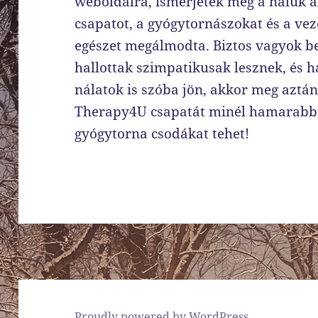
weboldalra, ismerjétek meg a náluk al
csapatot, a gyógytornászokat és a vez
egészet megálmodta. Biztos vagyok be
hallottak szimpatikusak lesznek, és 
nálatok is szóba jön, akkor meg aztán 
Therapy4U csapatát minél hamarabb,
gyógytorna csodákat tehet!
Proudly powered by WordPress