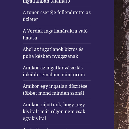
ingatlanban található
A toner cseréje fellendítette az
üzletet
A Verdák ingatlanárakra való
hatása
Ahol az ingatlanok biztos és
puha kézben nyugszanak
Amikor az ingatlanvásárlás
inkább rémálom, mint öröm
Amikor egy ingatlan díszítése
többet mond minden szónál
Amikor rájöttünk, hogy „egy
kis ital” már régen nem csak
egy kis ital