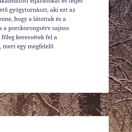
kalmazott eljárásokat és teljes
ető gyógytornászt, aki ezt az
nne, hogy a látottak és a
ha a porckorongsérv sajnos
főleg keressétek fel a
 mert egy megfelelő