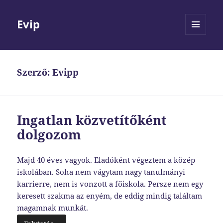
Evip
MENÜ
ÉS
WIDGETEK
Szerző:
Evipp
Ingatlan közvetítőként
dolgozom
Majd 40 éves vagyok. Eladóként végeztem a közép
iskolában. Soha nem vágytam nagy tanulmányi
karrierre, nem is vonzott a főiskola. Persze nem egy
keresett szakma az enyém, de eddig mindig találtam
magamnak munkát.