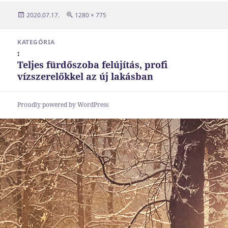
Közzétéve
Teljes
2020.07.17.
1280 × 775
méret
Bejegyzés
KATEGÓRIA
navigáció
:
Teljes fürdőszoba felújítás, profi
vízszerelőkkel az új lakásban
Proudly powered by WordPress