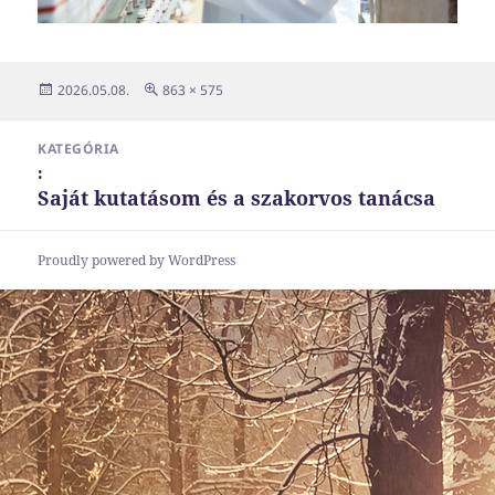
Közzétéve
Teljes
2026.05.08.
863 × 575
méret
Bejegyzés
KATEGÓRIA
navigáció
:
Saját kutatásom és a szakorvos tanácsa
Proudly powered by WordPress