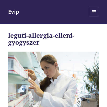
Evip
MENÜ
ÉS
WIDGETEK
leguti-allergia-elleni-
gyogyszer