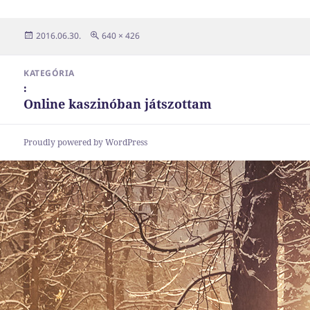
Közzétéve
Teljes
2016.06.30.
640 × 426
méret
Bejegyzés
KATEGÓRIA
navigáció
:
Online kaszinóban játszottam
Proudly powered by WordPress