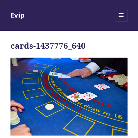
Evip
MENÜ
ÉS
WIDGETEK
cards-1437776_640