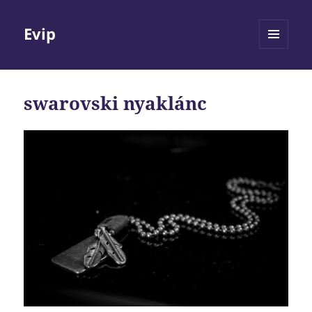
Evip
MENÜ
ÉS
WIDGETEK
swarovski nyaklánc