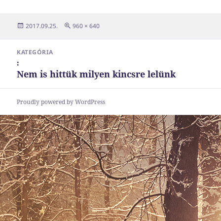
Közzétéve
Teljes
2017.09.25.
960 × 640
méret
Bejegyzés
KATEGÓRIA
navigáció
:
Nem is hittük milyen kincsre lelünk
Proudly powered by WordPress