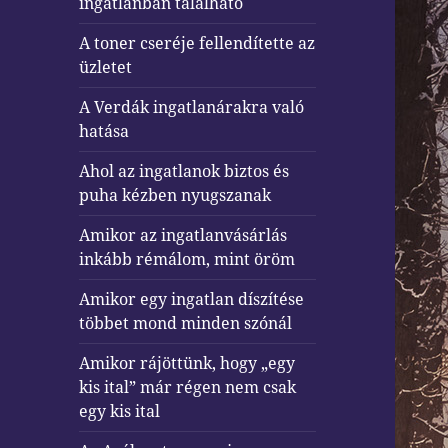
ingatlanban található
A toner cseréje fellendítette az
üzletet
A Verdák ingatlanárakra való
hatása
Ahol az ingatlanok biztos és
puha kézben nyugszanak
Amikor az ingatlanvásárlás
inkább rémálom, mint öröm
Amikor egy ingatlan díszítése
többet mond minden szónál
Amikor rájöttünk, hogy „egy
kis ital” már régen nem csak
egy kis ital