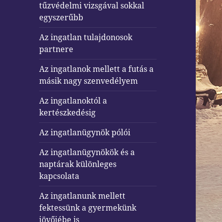
tűzvédelmi vizsgával sokkal
egyszerűbb
Az ingatlan tulajdonosok
partnere
Az ingatlanok mellett a futás a
másik nagy szenvedélyem
Az ingatlanoktól a
kertészkedésig
Az ingatlanügynök pólói
Az ingatlanügynökök és a
naptárak különleges
kapcsolata
Az ingatlanunk mellett
fektessünk a gyermekünk
jövőjébe is