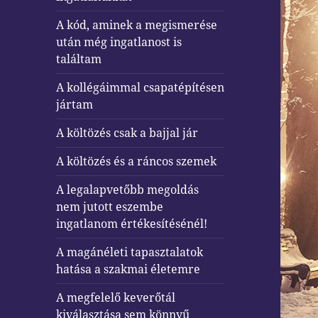
A kód, aminek a megismerése
után még ingatlanost is
találtam
A kollégáimmal csapatépítésen
jártam
A költözés csak a bajjal jár
A költözés és a ráncos szemek
A legalapvetőbb megoldás
nem jutott eszembe
ingatlanom értékesítésénél!
A magánéleti tapasztalatok
hatása a szakmai életemre
A megfelelő keverőtál
kiválasztása sem könnyű