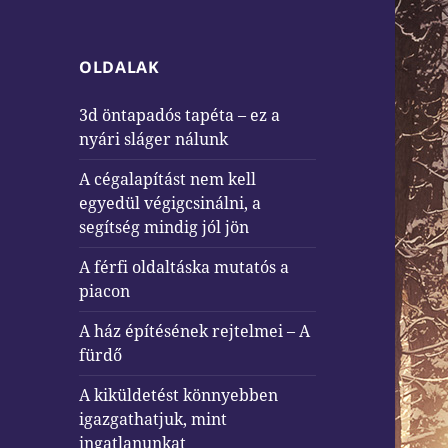
OLDALAK
3d öntapadós tapéta – ez a
nyári sláger nálunk
A cégalapítást nem kell
egyedül végigcsinálni, a
segítség mindig jól jön
A férfi oldaltáska mutatós a
piacon
A ház építésének rejtelmei – A
fürdő
A kiküldetést könnyebben
igazgathatjuk, mint
ingatlanunkat