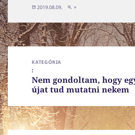
Közzétéve
Teljes
2019.08.09.
×
méret
Bejegyzés
navigáció
KATEGÓRIA
:
Nem gondoltam, hogy egy
újat tud mutatni nekem