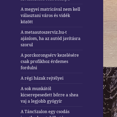
A megyei matricával nem kell
választani város és vidék
között
A metaautoszerviz.hu-t
ajánlom, ha az autód javításra
szorul
A porckorongsérv kezelésére
csak profikhoz érdemes
fordulni
A régi házak rejtélyei
A sok munkától
kicserepesedett bőrre a shea
vaj a legjobb gyógyír
A TáncSzalon egy csodás