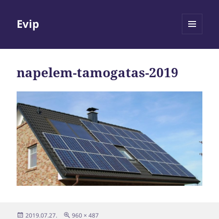
Evip
MENÜ
ÉS
WIDGETEK
napelem-tamogatas-2019
Közzétéve
Teljes
2019.07.27.
960 × 487