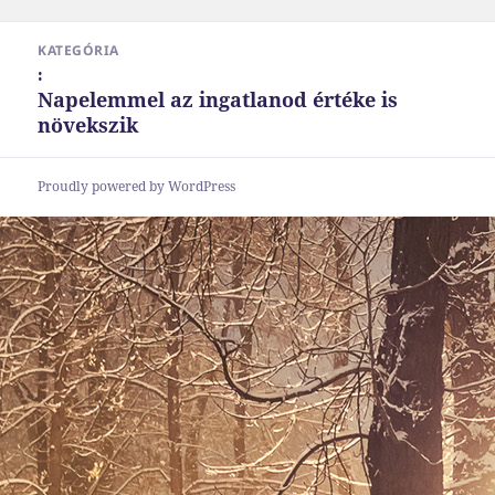
méret
Bejegyzés
KATEGÓRIA
navigáció
:
Napelemmel az ingatlanod értéke is
növekszik
Proudly powered by WordPress