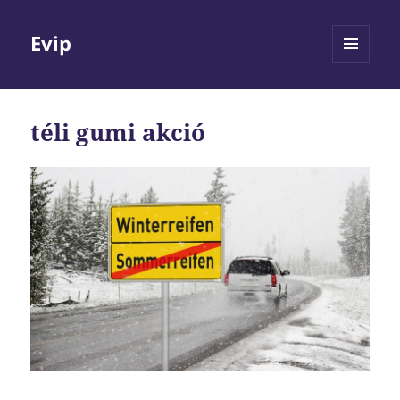
Evip
MENÜ
ÉS
WIDGETEK
téli gumi akció