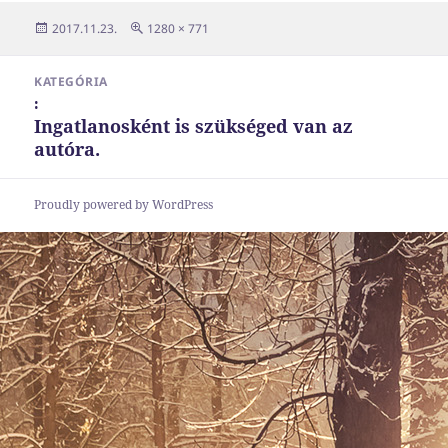
Közzétéve
Teljes
2017.11.23.
1280 × 771
méret
Bejegyzés
KATEGÓRIA
navigáció
:
Ingatlanosként is szükséged van az
autóra.
Proudly powered by WordPress