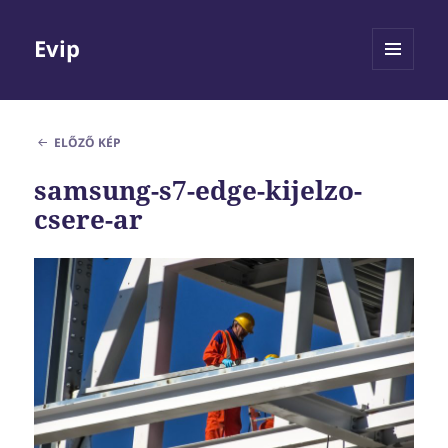
Evip
MENÜ
ÉS
WIDGETEK
ELŐZŐ KÉP
samsung-s7-edge-kijelzo-
csere-ar