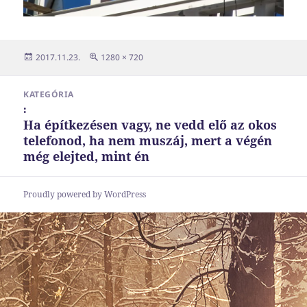
Közzétéve
Teljes
2017.11.23.
1280 × 720
méret
Bejegyzés
KATEGÓRIA
navigáció
:
Ha építkezésen vagy, ne vedd elő az okos
telefonod, ha nem muszáj, mert a végén
még elejted, mint én
Proudly powered by WordPress