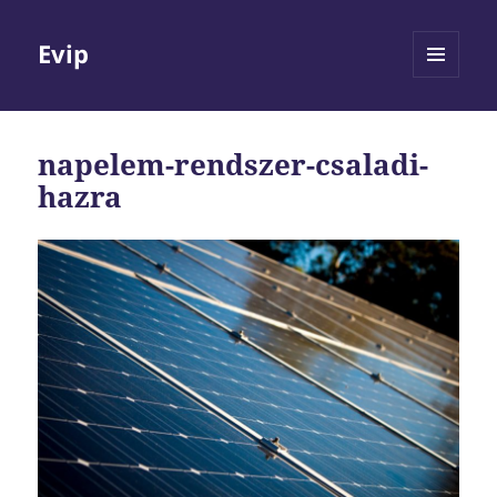
Evip
MENÜ
ÉS
WIDGETEK
napelem-rendszer-csaladi-
hazra