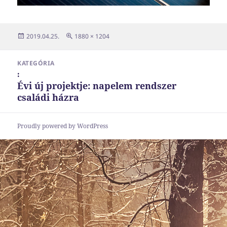
Közzétéve
Teljes
2019.04.25.
1880 × 1204
méret
Bejegyzés
KATEGÓRIA
navigáció
:
Évi új projektje: napelem rendszer
családi házra
Proudly powered by WordPress