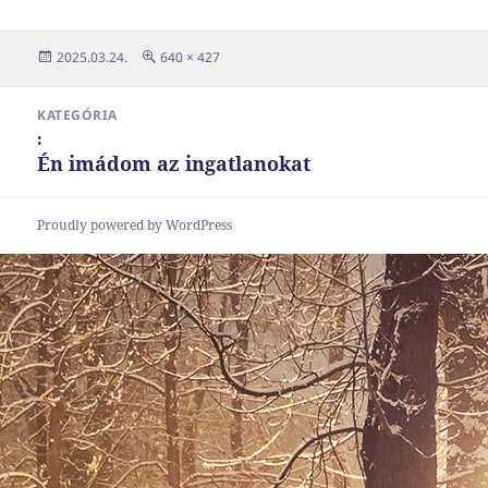
Közzétéve
Teljes
2025.03.24.
640 × 427
méret
Bejegyzés
KATEGÓRIA
navigáció
:
Én imádom az ingatlanokat
Proudly powered by WordPress