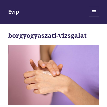
Evip
MENÜ
ÉS
WIDGETEK
borgyogyaszati-vizsgalat