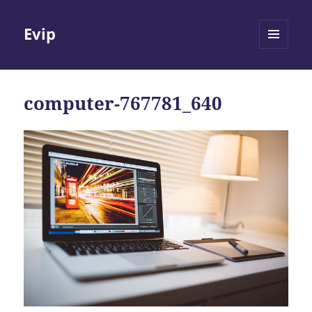
Evip
MENÜ
ÉS
WIDGETEK
computer-767781_640