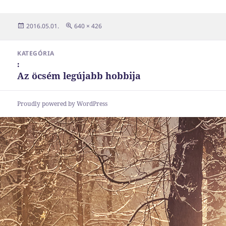
Közzétéve
Teljes
2016.05.01.
640 × 426
méret
Bejegyzés
KATEGÓRIA
navigáció
:
Az öcsém legújabb hobbija
Proudly powered by WordPress