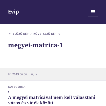
Evip
MENÜ
ÉS
WIDGETEK
ELŐZŐ KÉP
KÖVETKEZŐ KÉP
megyei-matrica-1
Közzétéve
Teljes
2019.06.06.
×
méret
Bejegyzés
KATEGÓRIA
navigáció
:
A megyei matricával nem kell választani
város és vidék között